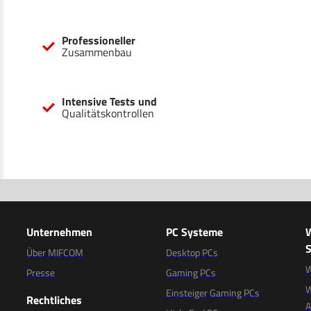
Professioneller
Zusammenbau
Intensive Tests und
Qualitätskontrollen
Unternehmen
PC Systeme
S
Über MIFCOM
Desktop PCs
W
Presse
Gaming PCs
W
Einsteiger Gaming PCs
Rechtliches