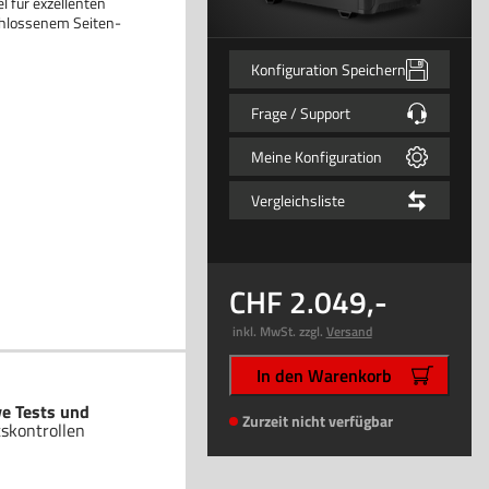
l für exzellenten
schlossenem Seiten-
Konfiguration Speichern
Frage / Support
Meine Konfiguration
Vergleichsliste
2.049
,-
inkl. MwSt. zzgl.
Versand
In den Warenkorb
ve Tests und
Zurzeit nicht verfügbar
tskontrollen