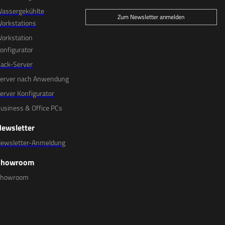
assergekühlte
Zum Newsletter anmelden
orkstations
orkstation
onfigurator
ack-Server
erver nach Anwendung
erver Konfigurator
usiness & Office PCs
Newsletter
ewsletter-Anmeldung
Showroom
Showroom