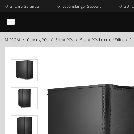
3 Jahre Garantie
Lebenslanger Support
30 Ta
/
/
/
/
MIFCOM
Gaming PCs
Silent PCs
Silent PCs be quiet! Edition