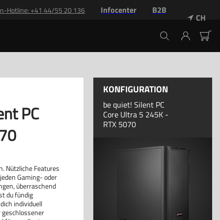
Infocenter
B2B
n-Hotline: +41 44/55 20 136
CH
KONFIGURATION
be quiet! Silent PC
lent PC
Core Ultra 5 245K -
RTX 5070
070
. Nützliche Features
 jeden Gaming- oder
ngen, überraschend
st du fündig
ich individuell
r geschlossener