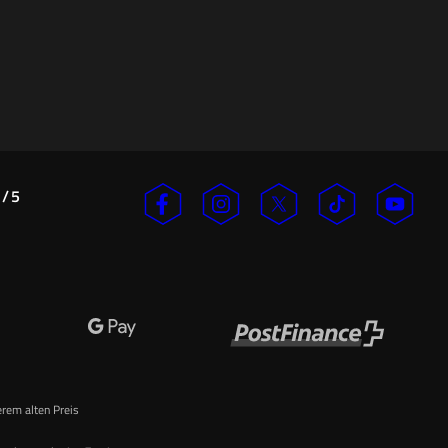
/
5
n
erem alten Preis