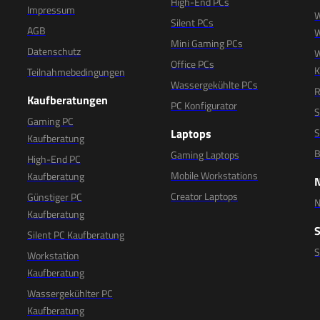
High-End PCs
Impressum
W
Silent PCs
AGB
W
Mini Gaming PCs
Datenschutz
W
Office PCs
K
Teilnahmebedingungen
Wassergekühlte PCs
R
Kaufberatungen
PC Konfigurator
S
Gaming PC
Laptops
S
Kaufberatung
B
Gaming Laptops
High-End PC
Mobile Workstations
Kaufberatung
Creator Laptops
Günstiger PC
N
Kaufberatung
Silent PC Kaufberatung
Workstation
Kaufberatung
Wassergekühlter PC
Kaufberatung