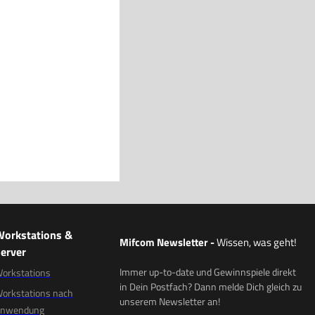
Workstations &
Mifcom Newsletter
-
Wissen, was geht!
erver
Immer up-to-date und Gewinnspiele direkt
orkstations
in Dein Postfach? Dann melde Dich gleich zu
orkstations nach
unserem Newsletter an!
Anwendung