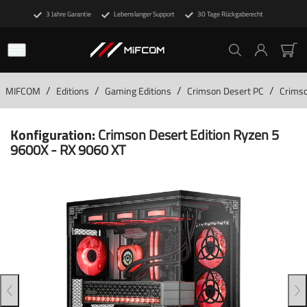
3 Jahre Garantie
Lebenslanger Support
30 Tage Rückgaberecht
/
/
/
/
MIFCOM
Editions
Gaming Editions
Crimson Desert PC
Crimso
Konfiguration:
Crimson Desert Edition Ryzen 5
9600X - RX 9060 XT