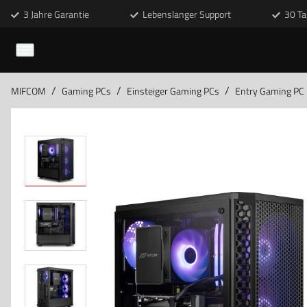
3 Jahre Garantie
Lebenslanger Support
30 Ta
/
/
/
MIFCOM
Gaming PCs
Einsteiger Gaming PCs
Entry Gaming PC