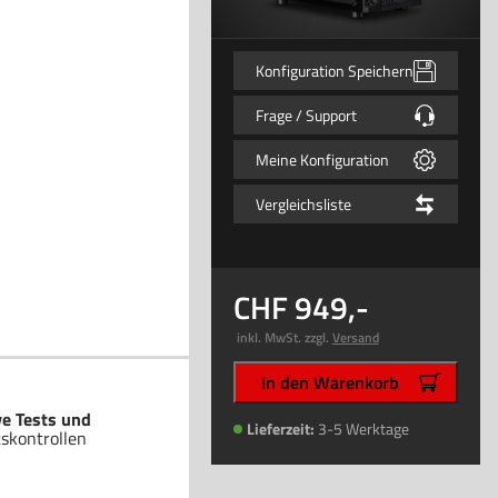
Konfiguration Speichern
Frage / Support
Meine Konfiguration
Vergleichsliste
949
,-
inkl. MwSt. zzgl.
Versand
In den Warenkorb
ve Tests und
Lieferzeit:
3-5 Werktage
tskontrollen