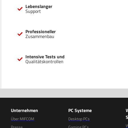
Lebenslanger
Support
Professioneller
Zusammenbau
Intensive Tests und
Qualitätskontrollen
Unternehmen
PC Systeme
S
Über MIFCOM
Desktop PCs
W
Presse
Gaming PCs