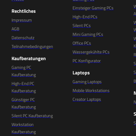
W
Einsteiger Gaming PCs
Rechtliches
High-End PCs
Impressum
W
Silent PCs
AGB
W
Mini Gaming PCs
Datenschutz
W
Office PCs
K
Teilnahmebedingungen
Wassergekühlte PCs
R
Kaufberatungen
PC Konfigurator
S
Gaming PC
Laptops
S
Kaufberatung
B
Gaming Laptops
High-End PC
Mobile Workstations
Kaufberatung
Creator Laptops
Günstiger PC
N
Kaufberatung
Silent PC Kaufberatung
Workstation
Kaufberatung