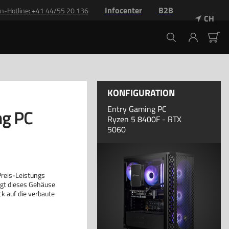
Infocenter
B2B
n-Hotline: +41 44/55 20 136
CH
KONFIGURATION
Entry Gaming PC
ng PC
Ryzen 5 8400F - RTX
5060
reis-Leistungs
fügt dieses Gehäuse
ck auf die verbaute