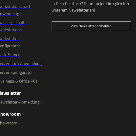
in Dein Postfach? Dann melde Dich gleich zu
orkstations nach
unserem Newsletter an!
Anwendung
assergekühlte
Zum Newsletter anmelden
orkstations
orkstation
onfigurator
ack-Server
erver nach Anwendung
erver Konfigurator
usiness & Office PCs
Newsletter
ewsletter-Anmeldung
Showroom
Showroom