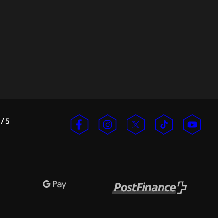
/
5
n