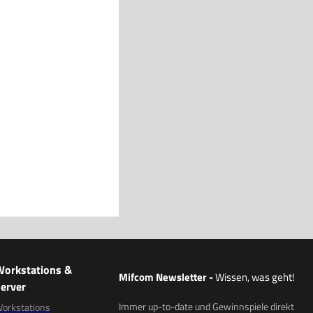
Workstations &
Mifcom Newsletter
-
Wissen, was geht!
erver
Immer up-to-date und Gewinnspiele direkt
orkstations