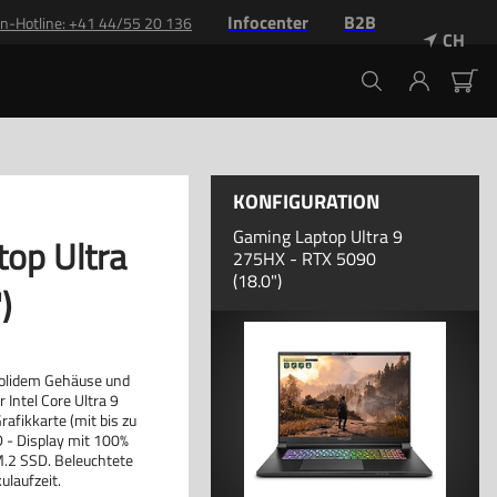
Infocenter
B2B
n-Hotline: +41 44/55 20 136
CH
KONFIGURATION
Gaming Laptop Ultra 9
op Ultra
275HX - RTX 5090
(18.0")
)
solidem Gehäuse und
Intel Core Ultra 9
afikkarte (mit bis zu
- Display mit 100%
M.2 SSD. Beleuchtete
ulaufzeit.