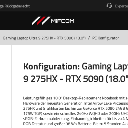
ge Rückgaberecht
Experte
/
/
Gaming Laptop Ultra 9 275HX - RTX 5090 (18.0")
PC Konfigurator
Konfiguration:
Gaming Lapt
9 275HX - RTX 5090 (18.0"
Leistungsfähiges 18,0" Desktop-Replacement Notebook mit 
Hardware der neuesten Generation. Intel Arrow Lake Prozessor 
275HX und Grafikkarten bis hin zur GeForce RTX 5090 24GB Gr
175W TGP) sowie ein schnelles 240Hz WQHD oder 200Hz UHD 
sRGB-Farbraumabdeckung. Einbaumöglichkeiten für bis zu 4 
RGB Tastatur und großer 98 Wh Batterie. Bis zu 5 Stunden Akk