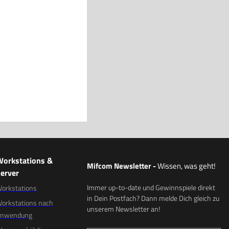
Workstations &
Mifcom Newsletter
-
Wissen, was geht!
erver
Immer up-to-date und Gewinnspiele direkt
orkstations
in Dein Postfach? Dann melde Dich gleich zu
orkstations nach
unserem Newsletter an!
Anwendung