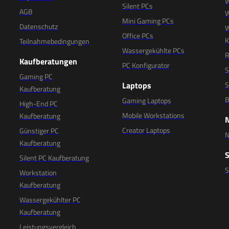
W
Silent PCs
AGB
W
Mini Gaming PCs
Datenschutz
W
Office PCs
K
Teilnahmebedingungen
Wassergekühlte PCs
R
Kaufberatungen
PC Konfigurator
S
Gaming PC
Laptops
S
Kaufberatung
B
Gaming Laptops
High-End PC
Mobile Workstations
Kaufberatung
Creator Laptops
Günstiger PC
N
Kaufberatung
Silent PC Kaufberatung
Workstation
Kaufberatung
Wassergekühlter PC
Kaufberatung
Leistungsvergleich