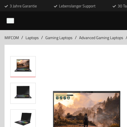
3 Jahre Garantie
Lebenslanger Support
30 Ta
/
/
/
MIFCOM
Laptops
Gaming Laptops
Advanced Gaming Laptops