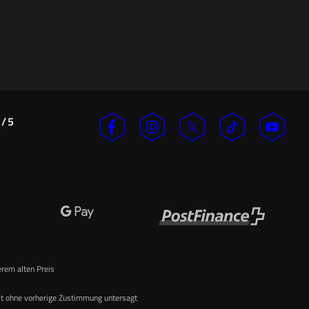
/
5
n
erem alten Preis
st ohne vorherige Zustimmung untersagt