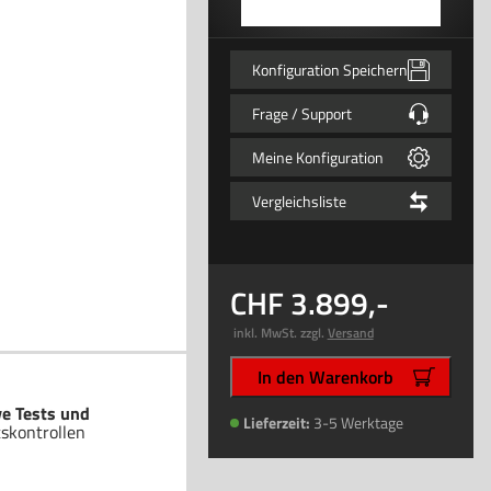
Konfiguration Speichern
Frage / Support
Meine Konfiguration
Vergleichsliste
3.899
,-
inkl. MwSt. zzgl.
Versand
In den Warenkorb
ve Tests und
Lieferzeit:
3-5 Werktage
tskontrollen