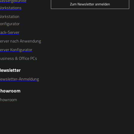
assergekühlte
Zum Newsletter anmelden
orkstations
orkstation
onfigurator
ack-Server
erver nach Anwendung
erver Konfigurator
usiness & Office PCs
Newsletter
ewsletter-Anmeldung
Showroom
Showroom