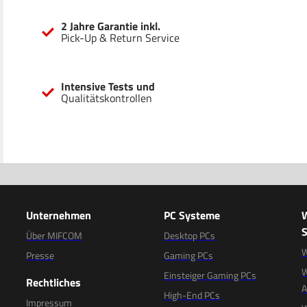
2 Jahre Garantie inkl.
Pick-Up & Return Service
Intensive Tests und
Qualitätskontrollen
Unternehmen
PC Systeme
S
Über MIFCOM
Desktop PCs
W
Presse
Gaming PCs
W
Einsteiger Gaming PCs
Rechtliches
High-End PCs
Impressum