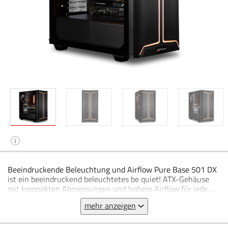
i
Beeindruckende Beleuchtung und Airflow Pure Base 501 DX
ist ein beeindruckend beleuchtetes be quiet! ATX-Gehäuse
mit kompakten Abmessungen und hohem Airflow für jede
Anwendung. Airflow Front-Panel und Top-Cover für
mehr anzeigen
maximale Performance Dynamisches Front-Design mit
eleganter ARGB-Beleuchtung innen und außen am Gehäuse
3 vorinstallierte Pure Wings 3 140mm PWM Lüfter für