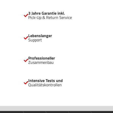
außergewöhnlich hohen Airflow Geräumiges Design für
High-End-Grafikkarten und große Kühler trotz kompakter
3 Jahre Garantie inkl.
Abmessungen Vertikale Installation von Grafikkarten möglich
Pick-Up & Return Service
Bereit für Wasserkühlungen mit Radiatoren bis zu 360mm
USB 3.2 Gen. 2 Type C für beste Anschlussmöglichkeiten
Komfortabel platzierte Kanäle für clevere Kabelführung
Lebenslanger
Support
Professioneller
Zusammenbau
Intensive Tests und
Qualitätskontrollen