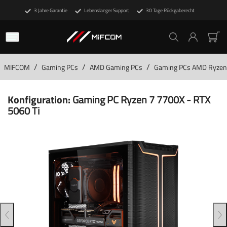
3 Jahre Garantie
Lebenslanger Support
30 Tage Rückgaberecht
/
/
/
MIFCOM
Gaming PCs
AMD Gaming PCs
Gaming PCs AMD Ryzen
Konfiguration:
Gaming PC Ryzen 7 7700X - RTX
5060 Ti