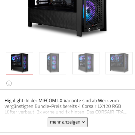
i
Highlight: In der MIFCOM LX Variante sind ab Werk zum
vergünstigten Bundle-Preis bereits 4 Corsair LX120 RGB
Lüfter verbaut, 3x vorne und 1x hinten. Das CORSAIR FRAME
4000D ist ein vollmodulares und geräumiges Mid-Tower-PC-
mehr anzeigen
Gehäuse mit infiniRail™-Lüfterhalterung und kompatibel mit
Mainboards mit rückseitigen Anschlüssen. Es beinhaltet:
Vollständig modulares Design für eine noch bessere