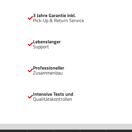
Anpassung InfiniRail™-Lüfterhalterung für einfachere
Montage Unterstützung für zwei 360 mm Kühler GPU-Anti-
3 Jahre Garantie inkl.
Sag-Stabilisierungsarm Kompatibel mit Mainboards mit
Pick-Up & Return Service
rückseitigen Anschlüssen
Lebenslanger
Support
Professioneller
Zusammenbau
Intensive Tests und
Qualitätskontrollen