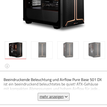
i
Beeindruckende Beleuchtung und Airflow Pure Base 501 DX
ist ein beeindruckend beleuchtetes be quiet! ATX-Gehäuse
mit kompakten Abmessungen und hohem Airflow für jede
Anwendung. Airflow Front-Panel und Top-Cover für
mehr anzeigen
maximale Performance Dynamisches Front-Design mit
eleganter ARGB-Beleuchtung innen und außen am Gehäuse
3 vorinstallierte Pure Wings 3 140mm PWM Lüfter für