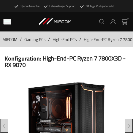
3 Jahre Garantie
Lebenslanger Support
30 Tage Rückgaberecht
/
/
/
MIFCOM
Gaming PCs
High-End PCs
High-End-PC Ryzen 7 7800
Konfiguration:
High-End-PC Ryzen 7 7800X3D -
RX 9070