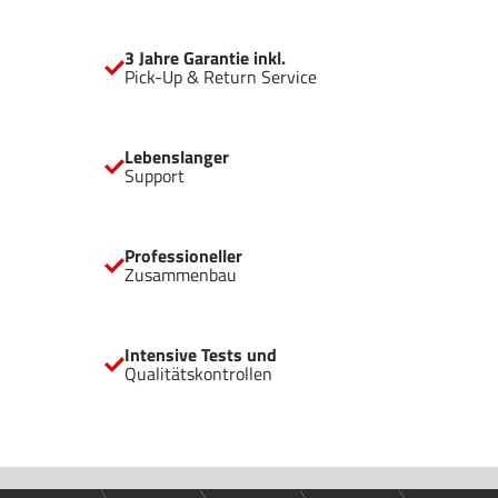
außergewöhnlich hohen Airflow Geräumiges Design für
High-End-Grafikkarten und große Kühler trotz kompakter
3 Jahre Garantie inkl.
Abmessungen Vertikale Installation von Grafikkarten möglich
Pick-Up & Return Service
Bereit für Wasserkühlungen mit Radiatoren bis zu 360mm
USB 3.2 Gen. 2 Type C für beste Anschlussmöglichkeiten
Komfortabel platzierte Kanäle für clevere Kabelführung
Lebenslanger
Support
Professioneller
Zusammenbau
Intensive Tests und
Qualitätskontrollen