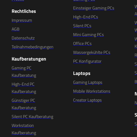
W
Einsteiger Gaming PCs
Rechtliches
High-End PCs
Impressum
W
Silent PCs
AGB
W
Mini Gaming PCs
Datenschutz
W
Office PCs
K
Teilnahmebedingungen
Wassergekühlte PCs
R
Kaufberatungen
PC Konfigurator
S
Gaming PC
Laptops
S
Kaufberatung
B
Gaming Laptops
High-End PC
Mobile Workstations
Kaufberatung
Creator Laptops
Günstiger PC
N
Kaufberatung
Silent PC Kaufberatung
Workstation
Kaufberatung