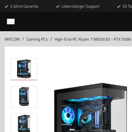
3 Jahre Garantie
Lebenslanger Support
30 Ta
/
/
MIFCOM
Gaming PCs
High-End-PC Ryzen 7 9850X3D - RTX 5090