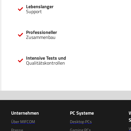
Lebenslanger
Support
Professioneller
Zusammenbau
Intensive Tests und
Qualitätskontrollen
Unternehmen
PC Systeme
S
Über MIFCOM
Desktop PCs
W
Presse
Gaming PCs