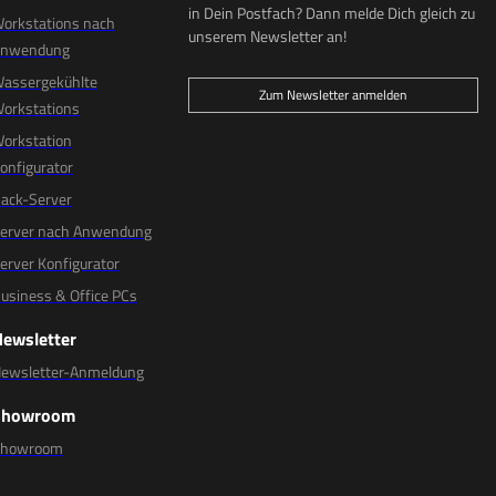
in Dein Postfach? Dann melde Dich gleich zu
orkstations nach
unserem Newsletter an!
Anwendung
assergekühlte
Zum Newsletter anmelden
orkstations
orkstation
onfigurator
ack-Server
erver nach Anwendung
erver Konfigurator
usiness & Office PCs
Newsletter
ewsletter-Anmeldung
Showroom
Showroom