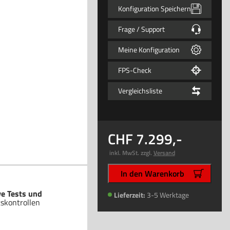
Konfiguration Speichern
Frage / Support
Meine Konfiguration
FPS-Check
Vergleichsliste
7.299
,-
inkl. MwSt. zzgl.
Versand
In den Warenkorb
ve Tests und
Lieferzeit:
3-5 Werktage
tskontrollen