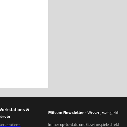
Workstations &
Mifcom Newsletter
-
Wissen, was geht!
erver
Immer up-to-date und Gewinnspiele direkt
orkstations