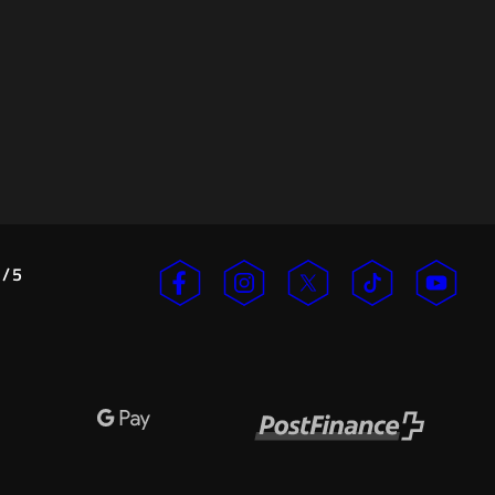
/
5
n