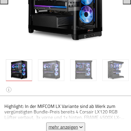
i
Highlight: In der MIFCOM LX Variante sind ab Werk zum
vergünstigten Bundle-Preis bereits 4 Corsair LX120 RGB
Lüfter verbaut, 3x vorne und 1x hinten. FRAME 4500X LX-R
RGB iCUE LINK Panoramic Glass Mid-Tower-PC-Gehäuse
mehr anzeigen
Gebogene Glasfront- und Seitenabdeckung aus einem Stück