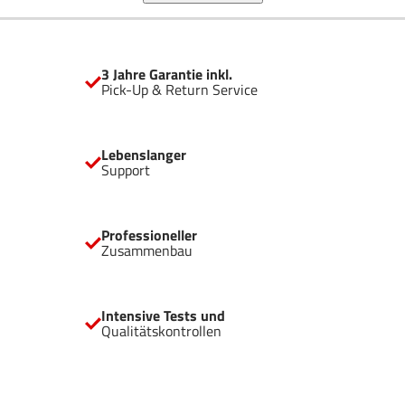
InfiniRail™ Lüftermontagesystem für einfacheren
Zusammenbau Unterstützung für zwei 360 mm Kühler 3×
iCUE-LINK-LX-R-RGB-120-mm-Reverse-Rotor-Lüfter
Kompatibel mit Mainboards mit rückseitigen Anschlüssen
3 Jahre Garantie inkl.
iCUE-LINK-System-Hub enthalten für die vollständige
Pick-Up & Return Service
digitale Steuerung der angeschlossenen Geräte
Lebenslanger
Support
Professioneller
Zusammenbau
Intensive Tests und
Qualitätskontrollen