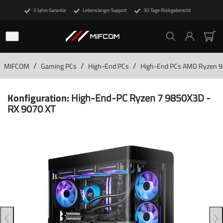
3 Jahre Garantie
Lebenslanger Support
30 Tage Rückgaberecht
/
/
/
MIFCOM
Gaming PCs
High-End PCs
High-End PCs AMD Ryzen 
Konfiguration:
High-End-PC Ryzen 7 9850X3D -
RX 9070 XT