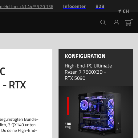
Infocenter
B2B
n-Hotline: +41 44/55 20 136
CH
KONFIGURATION
High-End-PC Ultimate
PC
Ryzen 7 7800X3D -
RTX 5090
 - RTX
vergünstigten Bundle-
180
tlich, 3 QX140 unten
 Du deine High-End-