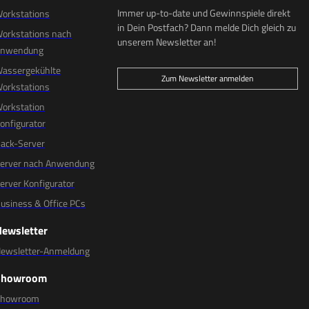
Immer up-to-date und Gewinnspiele direkt
orkstations
in Dein Postfach? Dann melde Dich gleich zu
orkstations nach
unserem Newsletter an!
Anwendung
assergekühlte
Zum Newsletter anmelden
orkstations
orkstation
onfigurator
ack-Server
erver nach Anwendung
erver Konfigurator
usiness & Office PCs
Newsletter
ewsletter-Anmeldung
Showroom
Showroom