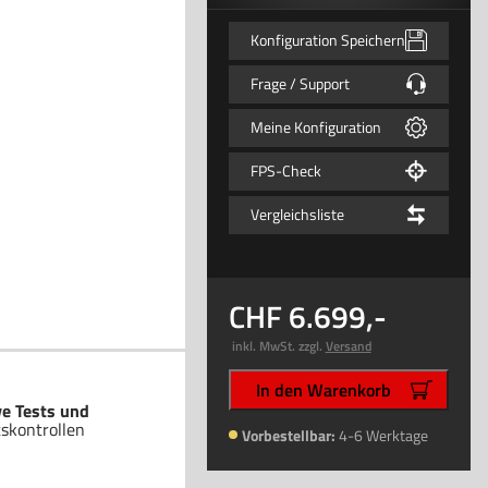
Konfiguration Speichern
Frage / Support
Meine Konfiguration
FPS-Check
Vergleichsliste
6.699
,-
inkl. MwSt. zzgl.
Versand
In den Warenkorb
ve Tests und
tskontrollen
Vorbestellbar:
4-6 Werktage