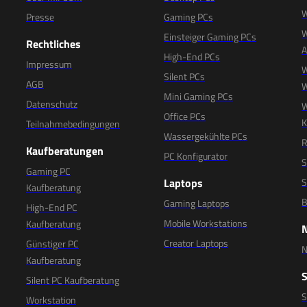
W
Presse
Gaming PCs
W
Einsteiger Gaming PCs
Rechtliches
High-End PCs
Impressum
W
Silent PCs
AGB
W
Mini Gaming PCs
Datenschutz
W
Office PCs
K
Teilnahmebedingungen
Wassergekühlte PCs
R
Kaufberatungen
PC Konfigurator
S
Gaming PC
Laptops
S
Kaufberatung
B
Gaming Laptops
High-End PC
Mobile Workstations
Kaufberatung
Creator Laptops
Günstiger PC
N
Kaufberatung
Silent PC Kaufberatung
Workstation