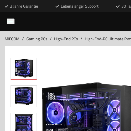
3 Jahre Garantie
Lebenslanger Support
30 Ta
/
/
/
MIFCOM
Gaming PCs
High-End PCs
High-End-PC Ultimate Ry