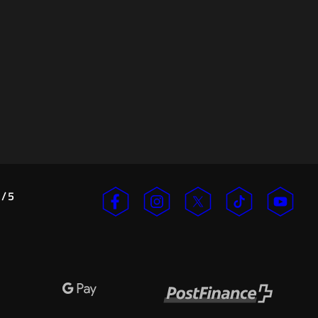
/
5
n