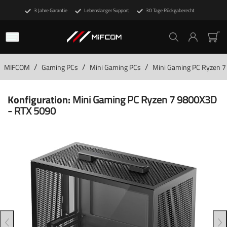
3 Jahre Garantie
Lebenslanger Support
30 Tage Rückgaberecht
/
/
/
MIFCOM
Gaming PCs
Mini Gaming PCs
Mini Gaming PC Ryzen 
Konfiguration:
Mini Gaming PC Ryzen 7 9800X3D
- RTX 5090