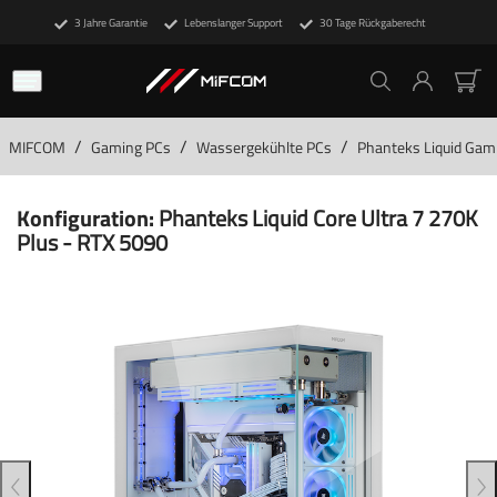
3 Jahre Garantie
Lebenslanger Support
30 Tage Rückgaberecht
/
/
/
MIFCOM
Gaming PCs
Wassergekühlte PCs
Phanteks Liquid Gam
Konfiguration:
Phanteks Liquid Core Ultra 7 270K
Plus - RTX 5090