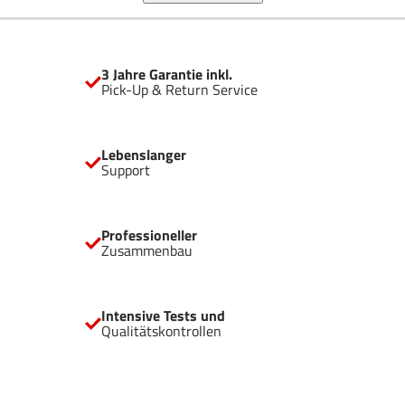
ein geräumiges, flexibles und intuitives Layout, sodass
Nutzer stets das beste Erlebnis erhalten, von der Installation
des Systems bis zum Gaming.
3 Jahre Garantie inkl.
Pick-Up & Return Service
Lebenslanger
Support
Professioneller
Zusammenbau
Intensive Tests und
Qualitätskontrollen