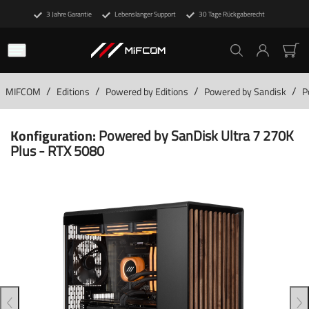
3 Jahre Garantie
Lebenslanger Support
30 Tage Rückgaberecht
/
/
/
/
MIFCOM
Editions
Powered by Editions
Powered by Sandisk
P
Konfiguration:
Powered by SanDisk Ultra 7 270K
Plus - RTX 5080