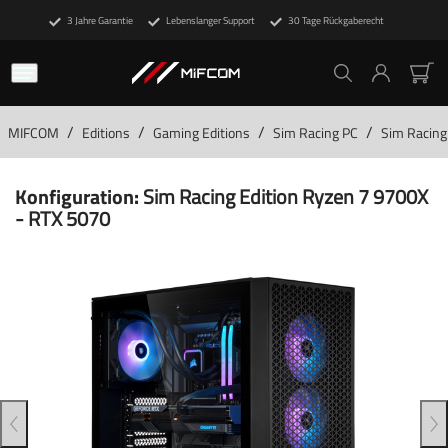
3 Jahre Garantie
Lebenslanger Support
30 Tage Rückgaberecht
/
/
/
/
MIFCOM
Editions
Gaming Editions
Sim Racing PC
Sim Racing
Konfiguration:
Sim Racing Edition Ryzen 7 9700X
- RTX 5070