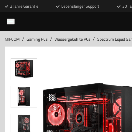
3 Jahre Garantie
Lebenslanger Support
30 Ta
/
/
/
MIFCOM
Gaming PCs
Wassergekühlte PCs
Spectrum Liquid Ga