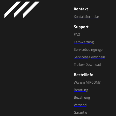
Kontakt
Kontaktformular
Support
FAQ
Fernwartung
Servicebedingungen
Servicebegleitschein
Treiber-Download
Bestellinfo
Warum MIFCOM?
Beratung
Bezahlung
Versand
Garantie