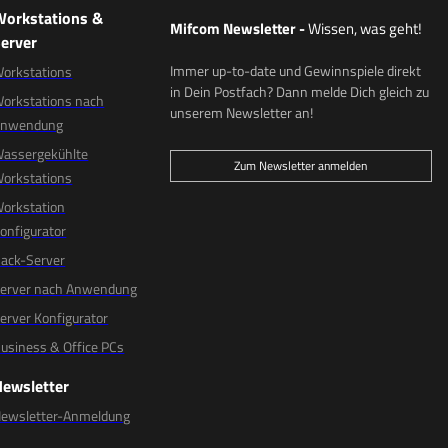
Workstations &
Mifcom Newsletter
-
Wissen, was geht!
erver
Immer up-to-date und Gewinnspiele direkt
orkstations
in Dein Postfach? Dann melde Dich gleich zu
orkstations nach
unserem Newsletter an!
Anwendung
assergekühlte
Zum Newsletter anmelden
orkstations
orkstation
onfigurator
ack-Server
erver nach Anwendung
erver Konfigurator
usiness & Office PCs
Newsletter
ewsletter-Anmeldung