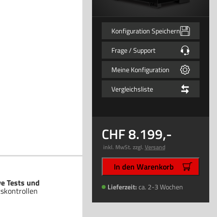
Konfiguration Speichern
Frage / Support
Meine Konfiguration
Vergleichsliste
8.199
,-
inkl. MwSt. zzgl.
Versand
In den Warenkorb
ve Tests und
Lieferzeit:
ca. 2-3 Wochen
tskontrollen