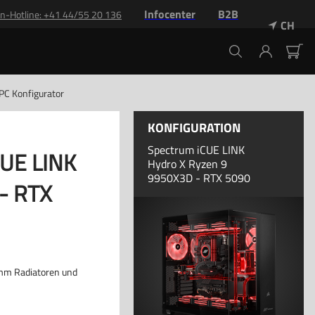
Infocenter
B2B
n-Hotline: +41 44/55 20 136
CH
PC Konfigurator
KONFIGURATION
Spectrum iCUE LINK
CUE LINK
Hydro X Ryzen 9
9950X3D - RTX 5090
- RTX
0mm Radiatoren und