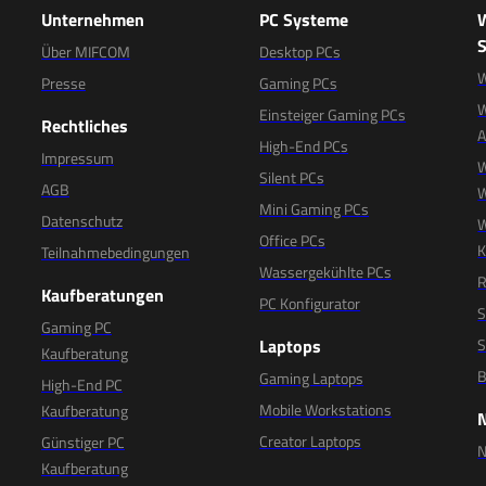
Unternehmen
PC Systeme
S
Über MIFCOM
Desktop PCs
W
Presse
Gaming PCs
W
Einsteiger Gaming PCs
Rechtliches
High-End PCs
Impressum
W
Silent PCs
AGB
W
Mini Gaming PCs
Datenschutz
W
Office PCs
K
Teilnahmebedingungen
Wassergekühlte PCs
R
Kaufberatungen
PC Konfigurator
S
Gaming PC
Laptops
S
Kaufberatung
B
Gaming Laptops
High-End PC
Mobile Workstations
Kaufberatung
Creator Laptops
Günstiger PC
N
Kaufberatung