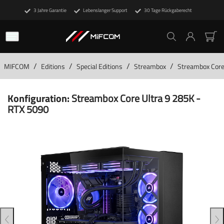
3 Jahre Garantie
Lebenslanger Support
30 Tage Rückgaberecht
/
/
/
/
MIFCOM
Editions
Special Editions
Streambox
Streambox Core
Konfiguration:
Streambox Core Ultra 9 285K -
RTX 5090