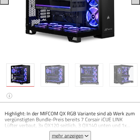
i
Highlight: In der MIFCOM QX RGB Variante sind ab Werk zum
vergünstigten Bundle-Preis bereits 7 Corsair iCUE LINK
Lüfter verbaut, 3x QX120 seitlich, 3 QX140 unten und 1x
QX140 hinten. Mit dem Corsair 6500X Gehäuse kannst Du
mehr anzeigen
deine High-End-Hardware besonders gekonnt in Szene