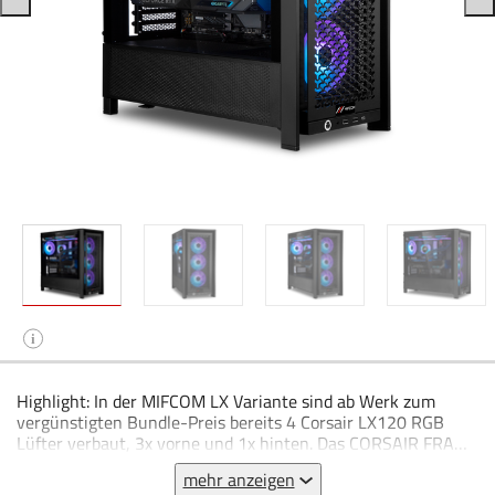
i
Highlight: In der MIFCOM LX Variante sind ab Werk zum
vergünstigten Bundle-Preis bereits 4 Corsair LX120 RGB
Lüfter verbaut, 3x vorne und 1x hinten. Das CORSAIR FRAME
4000D ist ein vollmodulares und geräumiges Mid-Tower-PC-
mehr anzeigen
Gehäuse mit infiniRail™-Lüfterhalterung und kompatibel mit