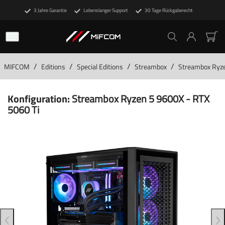
3 Jahre Garantie
Lebenslanger Support
30 Tage Rückgaberecht
/
/
/
/
MIFCOM
Editions
Special Editions
Streambox
Streambox Ryze
Konfiguration:
Streambox Ryzen 5 9600X - RTX
5060 Ti