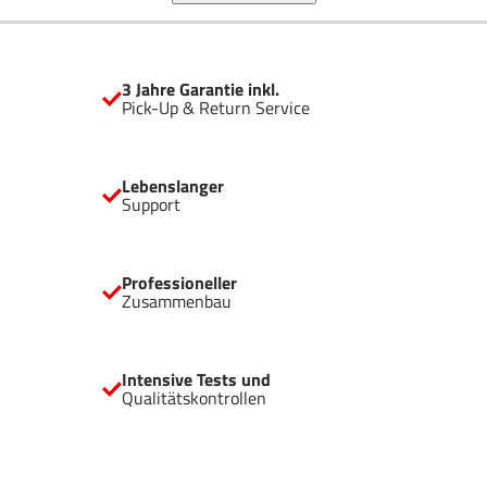
Mainboards mit rückseitigen Anschlüssen. Es beinhaltet:
Vollständig modulares Design für eine noch bessere
Anpassung InfiniRail™-Lüfterhalterung für einfachere
Montage Unterstützung für zwei 360 mm Kühler GPU-Anti-
3 Jahre Garantie inkl.
Sag-Stabilisierungsarm Kompatibel mit Mainboards mit
Pick-Up & Return Service
rückseitigen Anschlüssen
Lebenslanger
Support
Professioneller
Zusammenbau
Intensive Tests und
Qualitätskontrollen