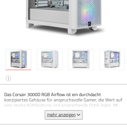
i
Das Corsair 3000D RGB Airflow ist ein durchdacht
konzipiertes Gehäuse für anspruchsvolle Gamer, die Wert auf
eine starke Kühlleistung und ansprechende Optik legen. Mit
seinem luftdurchlässigen Frontpanel sorgt das Gehäuse für
mehr anzeigen
eine optimale Frischluftzufuhr und ist damit ideal geeignet
für leistungsstarke Gaming-Systeme. Im Lieferumfang sind
vier vorinstallierte Lüfter enthalten, die nicht nur für einen