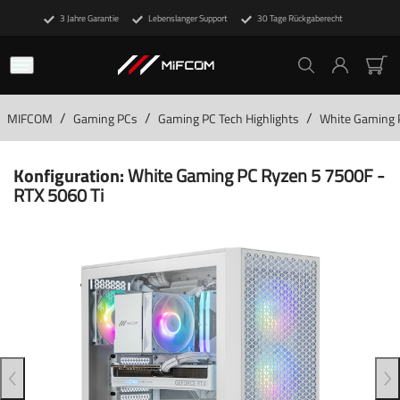
3 Jahre Garantie
Lebenslanger Support
30 Tage Rückgaberecht
/
/
/
MIFCOM
Gaming PCs
Gaming PC Tech Highlights
White Gaming 
Konfiguration:
White Gaming PC Ryzen 5 7500F -
RTX 5060 Ti