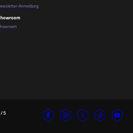
ewsletter-Anmeldung
Showroom
Showroom
/
5
n