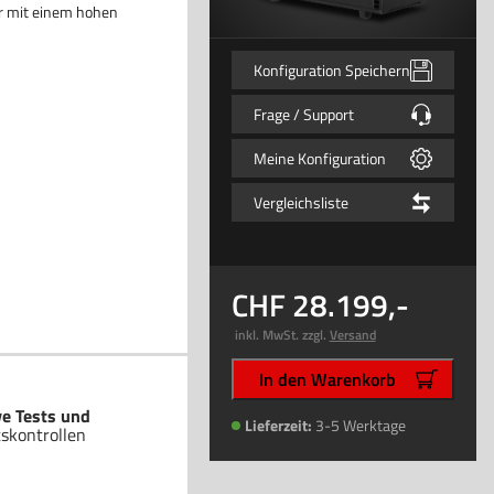
er mit einem hohen
Konfiguration Speichern
Frage / Support
Meine Konfiguration
Vergleichsliste
28.199
,-
inkl. MwSt. zzgl.
Versand
In den Warenkorb
ve Tests und
Lieferzeit:
3-5 Werktage
tskontrollen