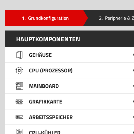
1.
Grundkonfiguration
2.
Peripherie & 
HAUPTKOMPONENTEN
GEHÄUSE
CPU (PROZESSOR)
MAINBOARD
GRAFIKKARTE
ARBEITSSPEICHER
CPU-KÜHLER