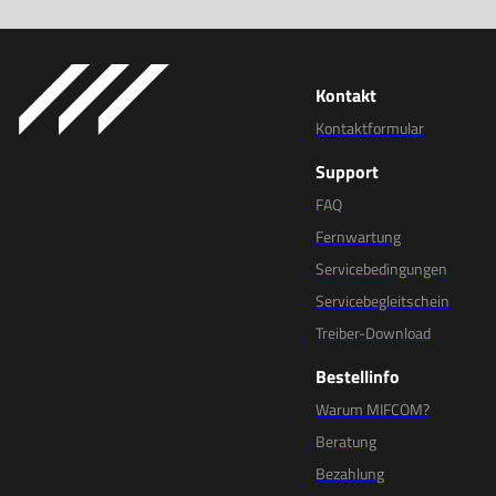
Kontakt
Kontaktformular
Support
FAQ
Fernwartung
Servicebedingungen
Servicebegleitschein
Treiber-Download
Bestellinfo
Warum MIFCOM?
Beratung
Bezahlung