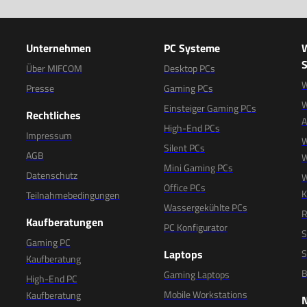
Unternehmen
PC Systeme
S
Über MIFCOM
Desktop PCs
W
Presse
Gaming PCs
W
Einsteiger Gaming PCs
Rechtliches
High-End PCs
Impressum
W
Silent PCs
AGB
W
Mini Gaming PCs
Datenschutz
W
Office PCs
K
Teilnahmebedingungen
Wassergekühlte PCs
R
Kaufberatungen
PC Konfigurator
S
Gaming PC
Laptops
S
Kaufberatung
B
Gaming Laptops
High-End PC
Mobile Workstations
Kaufberatung