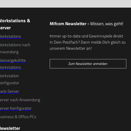
Workstations &
Mifcom Newsletter
-
Wissen, was geht!
erver
Immer up-to-date und Gewinnspiele direkt
orkstations
in Dein Postfach? Dann melde Dich gleich zu
orkstations nach
unserem Newsletter an!
Anwendung
assergekühlte
Zum Newsletter anmelden
orkstations
orkstation
onfigurator
ack-Server
erver nach Anwendung
erver Konfigurator
usiness & Office PCs
Newsletter