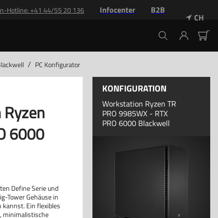
Infocenter
B2B
n-Hotline: +41 44/55 20 136
CH
/
lackwell
PC Konfigurator
KONFIGURATION
Workstation Ryzen TR
n Ryzen
PRO 9985WX - RTX
PRO 6000 Blackwell
O 6000
nten Define Serie und
Big-Tower Gehäuse in
 kannst. Ein flexibles
, minimalistische