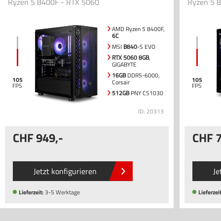
Ryzen 5 8400F - RTX 5060
Ryzen 5 
AMD Ryzen 5 8400F,
6C
MSI
B840
-S EVO
RTX 5060 8GB
,
GIGABYTE
16GB
DDR5-6000,
105
105
Corsair
512GB
PNY CS1030
ID: 20313
949
,-
Jetzt konfigurieren
Je
Lieferzeit:
3-5 Werktage
Lieferzeit