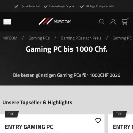
3 Jahre Garantie
Lebenslanger Support
30 Tage Rückgaberecht
/
/
/
MIFCOM
Gaming PCs
Gaming PCs nach Preis
Gaming PC 
Gaming PC bis 1000 Chf.
Die besten günstigen Gaming PCs für 1000CHF 2026
Unsere Topseller & Highlights
TOP
TOP
ENTRY GAMING PC
ENTRY 