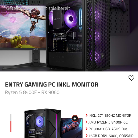
Getestet und sofort spielbereit
ENTRY GAMING PC INKL. MONITOR
Ryzen 5 8400F - RX 9060
INKL. 27" 180HZ MONITOR
AMD RYZEN 5 8400F, 6C
RX 9060 8GB, ASUS Dual
16GB DDR5-6000, CORSAIR