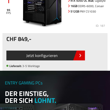
RTX 5050 OC 8GB
, Gigabyte
16GB
DDR5-6000, Corsair
95
512GB
PNY CS1030
ID: 187
849
,-
Jetzt konfigurieren
Lieferzeit:
3-5 Werktage
ENTRY GAMING PCs
DER EINSTIEG,
DER SICH
LOHNT.