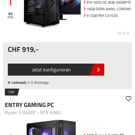
RTX 5050 OC 8GB, GIGABYTE
16GB DDR5-6000, CORSAIR
95
512GB PNY CS1030
ID: 212
919
,-
Jetzt konfigurieren
Lieferzeit:
3-5 Werktage
TOP
ENTRY GAMING PC
Ryzen 5 8400F - RTX 5060