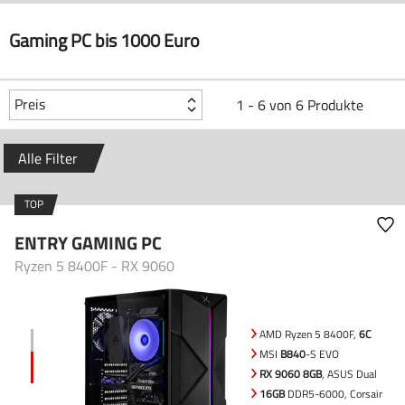
Gaming PC bis 1000 Euro
Preis
1 - 6 von 6 Produkte
Alle Filter
TOP
ENTRY GAMING PC
Ryzen 5 8400F - RX 9060
AMD Ryzen 5 8400F,
6C
MSI
B840
-S EVO
RX 9060 8GB
, ASUS Dual
16GB
DDR5-6000, Corsair