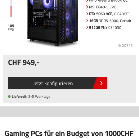
AMD Ryzen 5 8400F,
6C
MSI
B840
-S EVO
RTX 5060 8GB
, GIGABYTE
16GB
DDR5-6000, Corsair
105
512GB
PNY CS1030
ID: 20313
949
,-
Jetzt konfigurieren
Lieferzeit:
3-5 Werktage
Gaming PCs für ein Budget von 1000CHF