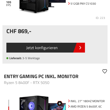
105
512GB PNY CS1030
ID: 223
869
,-
Jetzt konfigurieren
Lieferzeit:
3-5 Werktage
ENTRY GAMING PC INKL. MONITOR
Ryzen 5 8400F - RTX 5050
INKL. 27" 180HZ MONITOR
AMD RYZEN 5 8400F, 6C