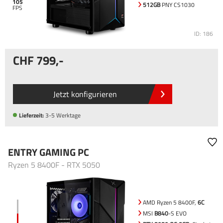
105
512GB
PNY CS1030
ID: 186
799
,-
Jetzt konfigurieren
Lieferzeit:
3-5 Werktage
ENTRY GAMING PC
Ryzen 5 8400F - RTX 5050
AMD Ryzen 5 8400F,
6C
MSI
B840
-S EVO