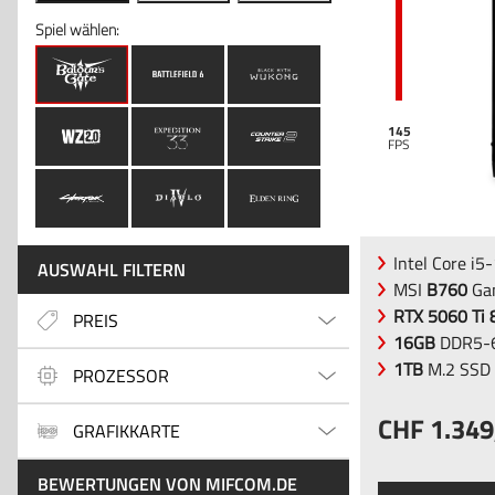
Spiel wählen:
145
Intel Core i
AUSWAHL FILTERN
MSI
B760
Gam
RTX 5060 Ti
PREIS
16GB
DDR5-6
1TB
M.2 SSD
PROZESSOR
1.349
GRAFIKKARTE
BEWERTUNGEN VON MIFCOM.DE