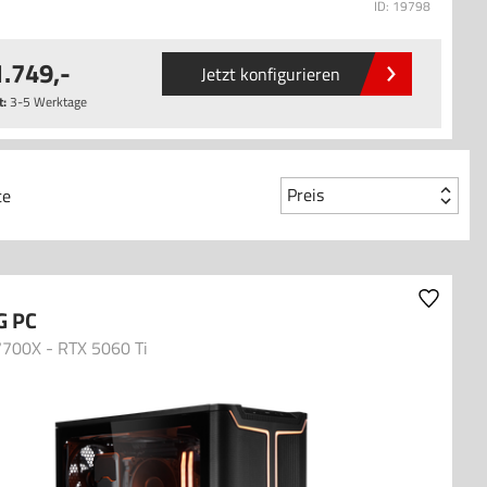
ID: 19798
1.749
,-
Jetzt konfigurieren
t:
3-5 Werktage
Preis
te
G PC
7700X - RTX 5060 Ti