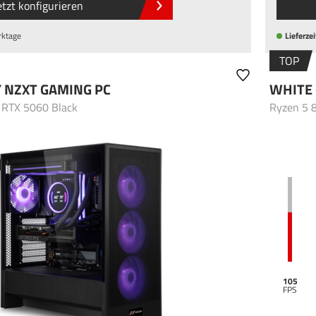
etzt konfigurieren
rktage
Lieferzei
TOP
 NZXT GAMING PC
WHITE 
 RTX 5060 Black
Ryzen 5 
105