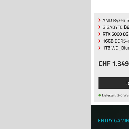
AMD Ryzen 5
GIGABYTE
B
RTX 5060 8G
16GB
DDR5-6
1TB
WD_Blue
1.349
J
Lieferzeit:
3-5 We
ENTRY GAMIN