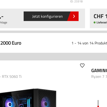
ID: 23318
,-
Jetzt konfigurieren
rktage
Lieferzei
 2000 Euro
1 - 14 von 14 Produk
GAMIN
- RTX 5060 Ti
Ryzen 7 