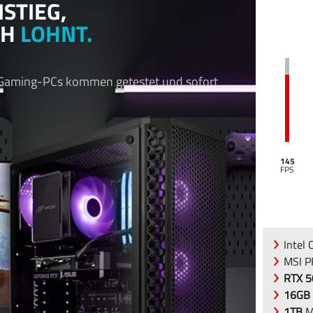
NSTIEG,
CH
LOHNT.
 Gaming-PCs kommen getestet und sofort
145
Intel 
MSI 
RTX 5
16GB
1TB
M