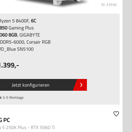
ID: 23556
yzen 5 8400F,
6C
850
Gaming Plus
060 8GB
, GIGABYTE
DDR5-6000, Corsair RGB
D_Blue SN5100
1.399
,-
Jetzt konfigurieren
t:
3-5 Werktage
G PC
a 5 250K Plus - RTX 5060 Ti