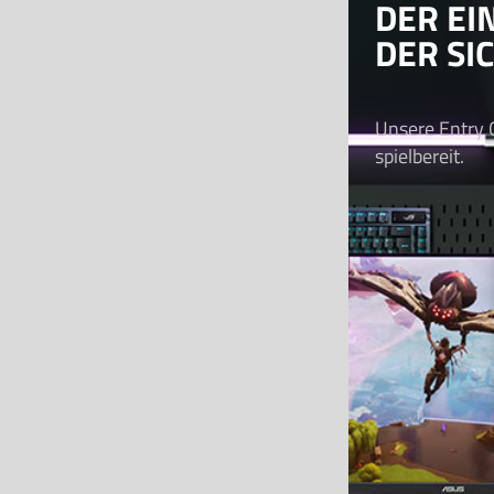
DER EI
DER SI
Unsere Entry
spielbereit.