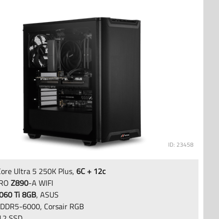
ID: 23458
Core Ultra 5 250K Plus,
6C + 12c
PRO
Z890
-A WIFI
060 Ti 8GB
, ASUS
DDR5-6000, Corsair RGB
.2 SSD