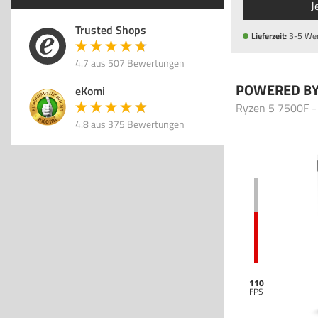
J
Trusted Shops
Lieferzeit:
3-5 We
4.7 aus 507 Bewertungen
POWERED BY
eKomi
Ryzen 5 7500F -
4.8 aus 375 Bewertungen
110