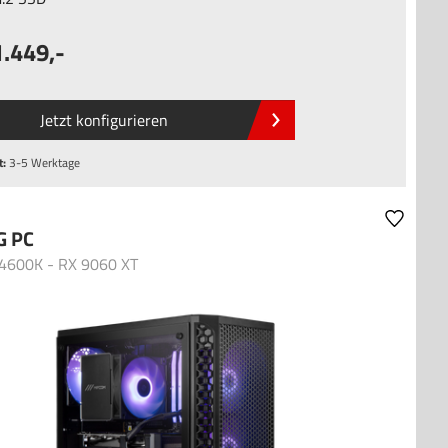
1.449
,-
Jetzt konfigurieren
t:
3-5 Werktage
G PC
14600K - RX 9060 XT