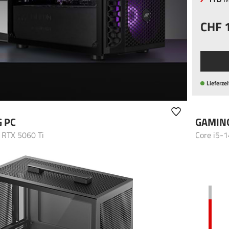
Lieferzei
 PC
GAMIN
 RTX 5060 Ti
Core i5-