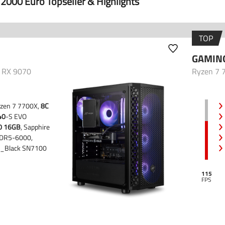
2000 Euro Topseller & Highlights
TOP
GAMIN
- RX 9070
Ryzen 7 
zen 7 7700X,
8C
40
-S EVO
0 16GB
, Sapphire
DR5-6000,
Black SN7100
115