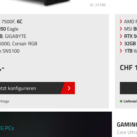
ID: 23786
 7500F,
6C
AMD R
850
Eagle
MSI
B
B
, GIGABYTE
RTX 5
000, Corsair RGB
32GB
 SN5100
1TB
W
,-
etzt konfigurieren
rktage
Lieferzei
GAMIN
G PCs
Core Ultr