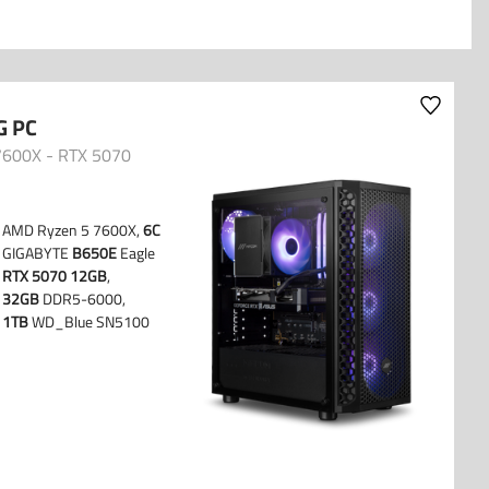
G PC
7600X - RTX 5070
AMD Ryzen 5 7600X,
6C
GIGABYTE
B650E
Eagle
WIFI6E
RTX 5070 12GB
,
Gainward
32GB
DDR5-6000,
Corsair RGB
1TB
WD_Blue SN5100