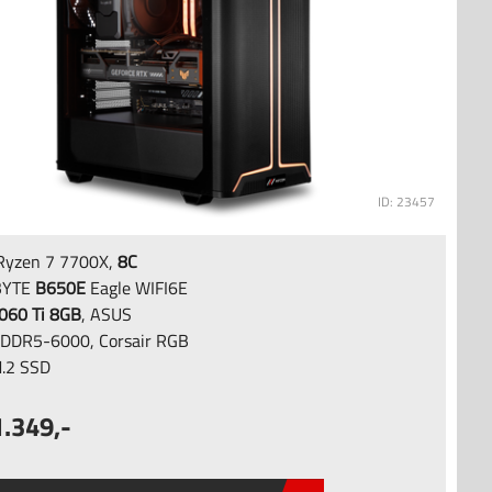
ID: 23457
yzen 7 7700X,
8C
BYTE
B650E
Eagle WIFI6E
060 Ti 8GB
, ASUS
DDR5-6000, Corsair RGB
.2 SSD
1.349
,-