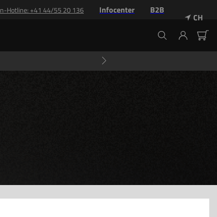
Infocenter
B2B
n-Hotline
: +
41 44/55 20 136
CH