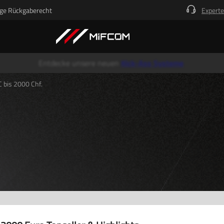
ge Rückgaberecht
Experte
Entdecke unsere neuen
Kick-Ass Systeme
 bis 2000 Chf.