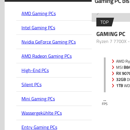
Gaming PC bis 
AMD Gaming PCs
TOP
Intel Gaming PCs
GAMING PC
Ryzen 7 7700X 
Nvidia GeForce Gaming PCs
AMD Radeon Gaming PCs
AMD Ry
MSI
B8
High-End PCs
RX 907
32GB
D
Silent PCs
Corsair
1TB
WD_
Mini Gaming PCs
--
Wassergekühlte PCs
Entry Gaming PCs