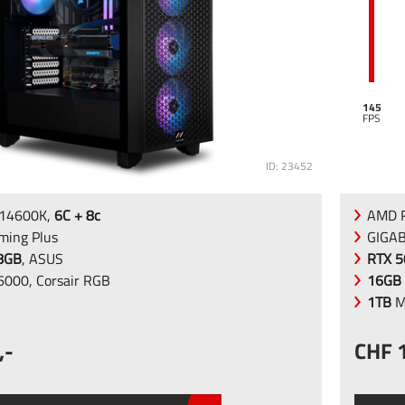
145
ID: 23452
5-14600K,
6C + 8c
AMD R
ing Plus
GIGA
 8GB
, ASUS
RTX 5
000, Corsair RGB
16GB
1TB
M
,-