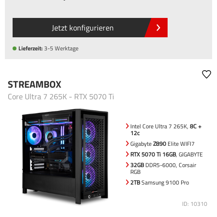
Jetzt konfigurieren
Lieferzeit:
3-5 Werktage
STREAMBOX
Core Ultra 7 265K - RTX 5070 Ti
Intel Core Ultra 7 265K,
8C +
12c
Gigabyte
Z890
Elite WIFI7
RTX 5070 Ti 16GB
, GIGABYTE
32GB
DDR5-6000, Corsair
RGB
2TB
Samsung 9100 Pro
ID: 10310