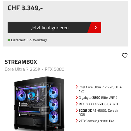
3.349
,-
Jetzt konfigurieren
Lieferzeit:
3-5 Werktage
STREAMBOX
Core Ultra 7 265K - RTX 5080
Intel Core Ultra 7 265K,
8C +
12c
Gigabyte
Z890
Elite WIFI7
RTX 5080 16GB
, GIGABYTE
32GB
DDR5-6000, Corsair
RGB
2TB
Samsung 9100 Pro