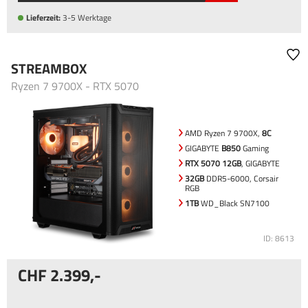
Lieferzeit:
3-5 Werktage
STREAMBOX
Ryzen 7 9700X - RTX 5070
AMD Ryzen 7 9700X,
8C
GIGABYTE
B850
Gaming
RTX 5070 12GB
, GIGABYTE
32GB
DDR5-6000, Corsair
RGB
1TB
WD_Black SN7100
ID: 8613
2.399
,-