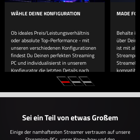
WÄHLE DEINE KONFIGURATION
MADE FO
Ob ideales Preis/Leistungsverhältnis
Behalte im
oder absolute Top-Performance - mit
über Deine
unseren verschiedenen Konfigurationen
ist mit all
findest Du Deinen perfekten Streaming
Streampro
PC und individualisierst in unserem
Streamele
Konfigurator die letzten Details nach
kompatibel.
Deinen Vorstellungen.
Du Dir für
Sei ein Teil von etwas Großem
Einige der namhaftesten Streamer vertrauen auf unsere
Streaming-PCs, unser Know-how und den