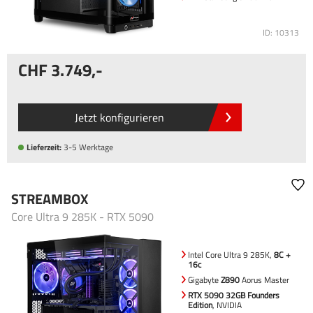
ID: 10313
3.749
,-
Jetzt konfigurieren
Lieferzeit:
3-5 Werktage
STREAMBOX
Core Ultra 9 285K - RTX 5090
Intel Core Ultra 9 285K,
8C +
16c
Gigabyte
Z890
Aorus Master
RTX 5090 32GB Founders
Edition
, NVIDIA