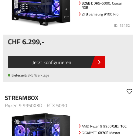
32GB
DDR5-6000, Corsair
RGB
2TB
Samsung 9100 Pro
ID: 18452
6.299
,-
Jetzt konfigurieren
Lieferzeit:
3-5 Werktage
STREAMBOX
Ryzen 9 9950X3D - RTX 5090
AMD Ryzen 9 9950
X3D
,
16C
GIGABYTE
X870E
Master