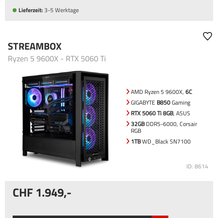
Lieferzeit:
3-5 Werktage
STREAMBOX
Ryzen 5 9600X - RTX 5060 Ti
AMD Ryzen 5 9600X,
6C
GIGABYTE
B850
Gaming
RTX 5060 Ti 8GB
, ASUS
32GB
DDR5-6000, Corsair
RGB
1TB
WD_Black SN7100
ID: 8614
1.949
,-