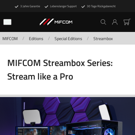
3 Jahre Garantie
Lebenslanger Support
30 Tage Rückgaberecht
/
/
/
MIFCOM
Editions
Special Editions
Streambox
MIFCOM Streambox Series:
Stream like a Pro