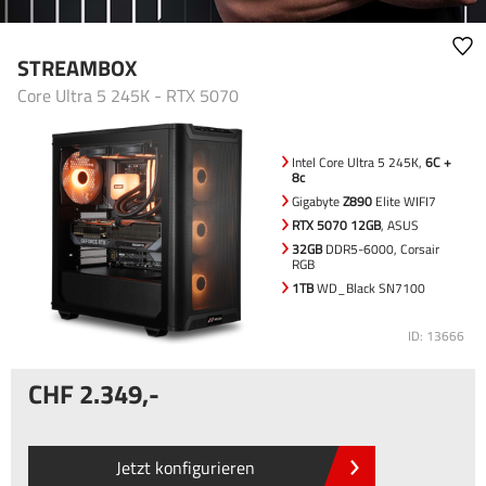
STREAMBOX
Core Ultra 5 245K - RTX 5070
Intel Core Ultra 5 245K,
6C +
8c
Gigabyte
Z890
Elite WIFI7
RTX 5070 12GB
, ASUS
32GB
DDR5-6000, Corsair
RGB
1TB
WD_Black SN7100
ID: 13666
2.349
,-
Jetzt konfigurieren