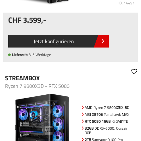
ID: 14491
3.599
,-
Jetzt konfigurieren
Lieferzeit:
3-5 Werktage
STREAMBOX
Ryzen 7 9800X3D - RTX 5080
AMD Ryzen 7 9800
X3D
,
8C
MSI
X870E
Tomahawk MAX
RTX 5080 16GB
, GIGABYTE
32GB
DDR5-6000, Corsair
RGB
2TB
Samsung 9100 Pro