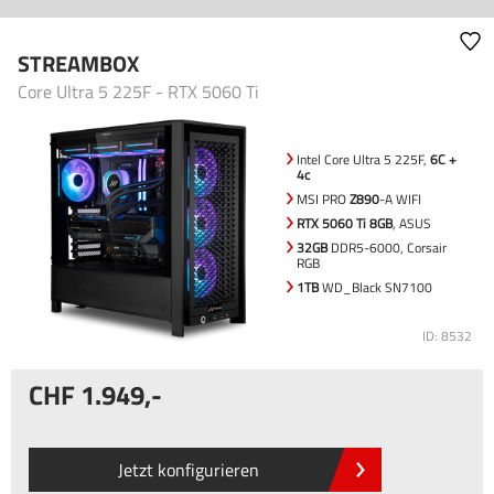
STREAMBOX
Core Ultra 5 225F - RTX 5060 Ti
Intel Core Ultra 5 225F,
6C +
4c
MSI PRO
Z890
-A WIFI
RTX 5060 Ti 8GB
, ASUS
32GB
DDR5-6000, Corsair
RGB
1TB
WD_Black SN7100
ID: 8532
1.949
,-
Jetzt konfigurieren