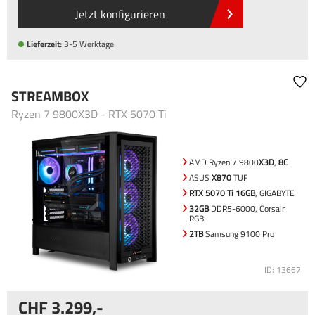
Jetzt konfigurieren
Lieferzeit:
3-5 Werktage
STREAMBOX
Ryzen 7 9800X3D - RTX 5070 Ti
AMD Ryzen 7 9800
X3D
,
8C
ASUS
X870
TUF
RTX 5070 Ti 16GB
, GIGABYTE
32GB
DDR5-6000, Corsair
RGB
2TB
Samsung 9100 Pro
ID: 13667
3.299
,-