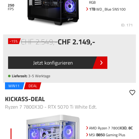
RGB
250
1TB
WD_Blue SN5100
ID: 171
2.549
,-
2.149
,-
-15%
Jetzt konfigurieren
Lieferzeit:
3-5 Werktage
WIN11
DEAL
KICKASS-DEAL
Ryzen 7 7800X3D - RTX 5070 Ti White Edt.
AMD Ryzen 7 7800
X3D
,
8C
MSI
B850
Gaming Plus