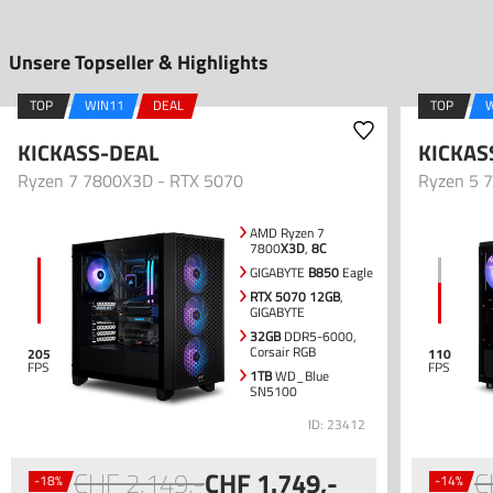
Unsere Topseller & Highlights
TOP
WIN11
DEAL
TOP
KICKASS-DEAL
KICKAS
Ryzen 7 7800X3D - RTX 5070
Ryzen 5 7
AMD Ryzen 7
7800
X3D
,
8C
GIGABYTE
B850
Eagle
RTX 5070 12GB
,
GIGABYTE
32GB
DDR5-6000,
Corsair RGB
205
110
1TB
WD_Blue
SN5100
ID: 23412
2.149
,-
1.749
,-
-18%
-14%