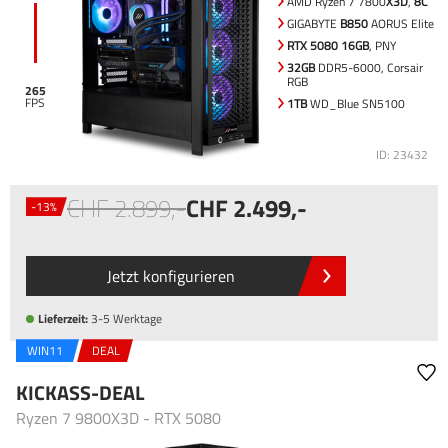
AMD Ryzen 7 7800
X3D
,
8C
GIGABYTE
B850
AORUS Elite
RTX 5080 16GB
, PNY
32GB
DDR5-6000, Corsair
RGB
265
1TB
WD_Blue SN5100
ID: 23432
2.899
,-
2.499
,-
-13%
Jetzt konfigurieren
Lieferzeit:
3-5 Werktage
WIN11
DEAL
KICKASS-DEAL
Ryzen 7 9800X3D - RTX 5080