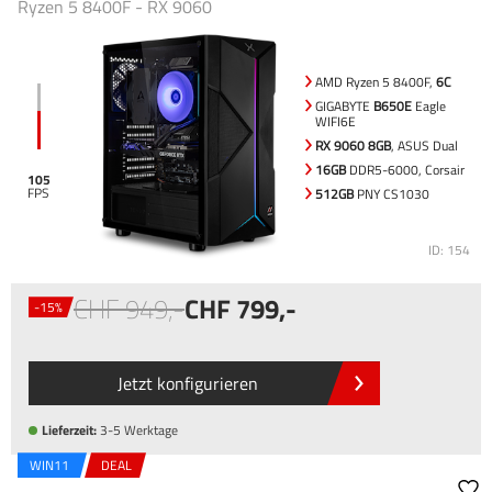
Ryzen 5 8400F - RX 9060
AMD Ryzen 5 8400F,
6C
GIGABYTE
B650E
Eagle
WIFI6E
RX 9060 8GB
, ASUS Dual
16GB
DDR5-6000, Corsair
105
512GB
PNY CS1030
ID: 154
949
,-
799
,-
-15%
Jetzt konfigurieren
Lieferzeit:
3-5 Werktage
WIN11
DEAL