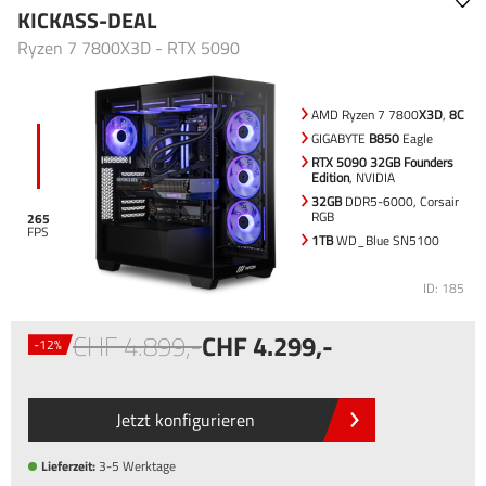
KICKASS-DEAL
Ryzen 7 7800X3D - RTX 5090
AMD Ryzen 7 7800
X3D
,
8C
GIGABYTE
B850
Eagle
RTX 5090 32GB Founders
Edition
, NVIDIA
32GB
DDR5-6000, Corsair
RGB
265
1TB
WD_Blue SN5100
ID: 185
4.899
,-
4.299
,-
-12%
Jetzt konfigurieren
Lieferzeit:
3-5 Werktage