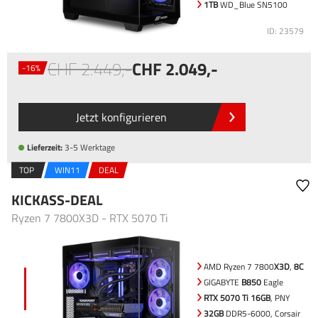
1TB
WD_Blue SN5100
ID: 23579
2.449
,-
2.049
,-
-16%
Jetzt konfigurieren
Lieferzeit:
3-5 Werktage
TOP
WIN11
DEAL
KICKASS-DEAL
Ryzen 7 7800X3D - RTX 5070 Ti
AMD Ryzen 7 7800
X3D
,
8C
GIGABYTE
B850
Eagle
RTX 5070 Ti 16GB
, PNY
32GB
DDR5-6000, Corsair