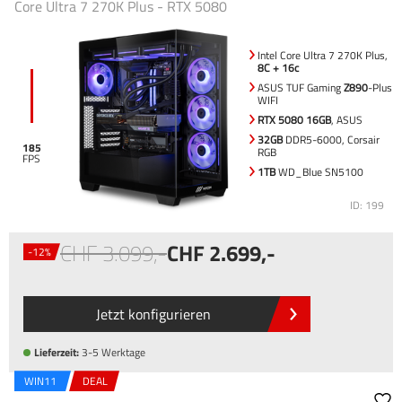
Core Ultra 7 270K Plus - RTX 5080
Intel Core Ultra 7 270K Plus,
8C + 16c
ASUS TUF Gaming
Z890
-Plus
WIFI
RTX 5080 16GB
, ASUS
32GB
DDR5-6000, Corsair
185
RGB
1TB
WD_Blue SN5100
ID: 199
3.099
,-
2.699
,-
-12%
Jetzt konfigurieren
Lieferzeit:
3-5 Werktage
WIN11
DEAL