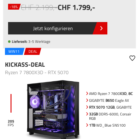
2.199
,-
1.799
,-
-18%
Jetzt konfigurieren
Lieferzeit:
3-5 Werktage
WIN11
DEAL
KICKASS-DEAL
Ryzen 7 7800X3D - RTX 5070
AMD Ryzen 7 7800
X3D
,
8C
GIGABYTE
B650
Eagle AX
RTX 5070 12GB
, GIGABYTE
32GB
DDR5-6000, Corsair
RGB
205
1TB
WD_Blue SN5100