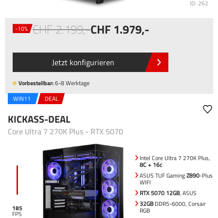
ID: 262
2.199
,-
1.979
,-
-10%
Jetzt konfigurieren
Vorbestellbar:
6-8 Werktage
WIN11
DEAL
KICKASS-DEAL
Core Ultra 7 270K Plus - RTX 5070
Intel Core Ultra 7 270K Plus,
8C + 16c
ASUS TUF Gaming
Z890
-Plus
WIFI
RTX 5070 12GB
, ASUS
32GB
DDR5-6000, Corsair
185
RGB