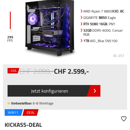
AMD Ryzen 7 9800
X3D
,
8C
GIGABYTE
B850
Eagle
RTX 5080 16GB
, PNY
32GB
DDR5-6000, Corsair
RGB
295
1TB
WD_Blue SN5100
ID: 257
2.899
,-
2.599
,-
-10%
Jetzt konfigurieren
Vorbestellbar:
6-8 Werktage
WIN11
DEAL
KICKASS-DEAL