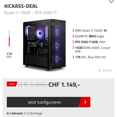
KICKASS-DEAL
Ryzen 5 7500F - RTX 5060 Ti
AMD Ryzen 5 7500F,
6C
GIGABYTE
B850
Eagle
RTX 5060 Ti 8GB
, Palit
16GB
DDR5-6000, Corsair
RGB
110
1TB
WD_Blue SN5100
ID: 23743
1.349
,-
1.149
,-
-14%
Jetzt konfigurieren
Lieferzeit:
3-5 Werktage