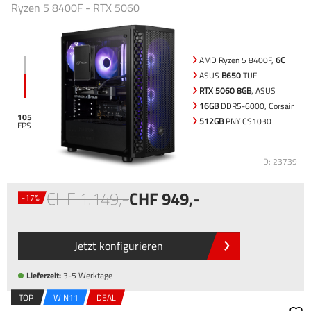
Ryzen 5 8400F - RTX 5060
AMD Ryzen 5 8400F,
6C
ASUS
B650
TUF
RTX 5060 8GB
, ASUS
16GB
DDR5-6000, Corsair
105
512GB
PNY CS1030
ID: 23739
1.149
,-
949
,-
-17%
Jetzt konfigurieren
Lieferzeit:
3-5 Werktage
TOP
WIN11
DEAL