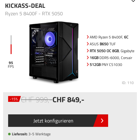
KICKASS-DEAL
Ryzen 5 8400F - RTX 5050
AMD Ryzen 5 8400F,
6C
ASUS
B650
TUF
RTX 5050 OC 8GB
, Gigabyte
16GB
DDR5-6000, Corsair
95
512GB
PNY CS1030
ID: 110
999
,-
849
,-
-15%
Jetzt konfigurieren
Lieferzeit:
3-5 Werktage