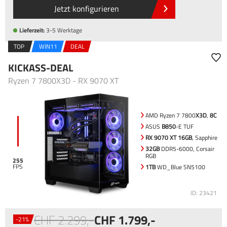
Jetzt konfigurieren
Lieferzeit:
3-5 Werktage
TOP
WIN11
DEAL
KICKASS-DEAL
Ryzen 7 7800X3D - RX 9070 XT
AMD Ryzen 7 7800
X3D
,
8C
ASUS
B850
-E TUF
RX 9070 XT 16GB
, Sapphire
32GB
DDR5-6000, Corsair
RGB
255
1TB
WD_Blue SN5100
ID: 23421
2.299
,-
1.799
,-
-21%