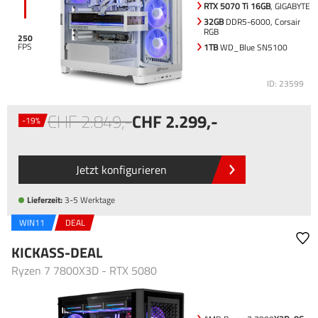
RTX 5070 Ti 16GB
, GIGABYTE
32GB
DDR5-6000, Corsair
RGB
250
1TB
WD_Blue SN5100
ID: 23599
2.849
,-
2.299
,-
-19%
Jetzt konfigurieren
Lieferzeit:
3-5 Werktage
WIN11
DEAL
KICKASS-DEAL
Ryzen 7 7800X3D - RTX 5080