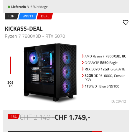
Lieferzeit:
3-5 Werktage
TOP
WIN11
DEAL
KICKASS-DEAL
Ryzen 7 7800X3D - RTX 5070
AMD Ryzen 7 7800
X3D
,
8C
GIGABYTE
B850
Eagle
RTX 5070 12GB
, GIGABYTE
32GB
DDR5-6000, Corsair
RGB
205
1TB
WD_Blue SN5100
ID: 23412
2.149
,-
1.749
,-
-18%