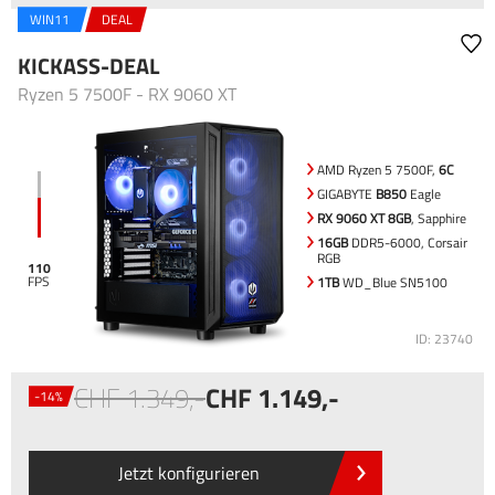
WIN11
DEAL
KICKASS-DEAL
Ryzen 5 7500F - RX 9060 XT
AMD Ryzen 5 7500F,
6C
GIGABYTE
B850
Eagle
RX 9060 XT 8GB
, Sapphire
16GB
DDR5-6000, Corsair
RGB
110
1TB
WD_Blue SN5100
ID: 23740
1.349
,-
1.149
,-
-14%
Jetzt konfigurieren