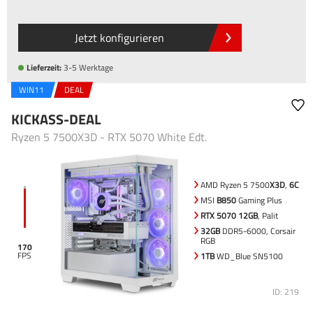
Jetzt konfigurieren
Lieferzeit:
3-5 Werktage
WIN11
DEAL
KICKASS-DEAL
Ryzen 5 7500X3D - RTX 5070 White Edt.
AMD Ryzen 5 7500
X3D
,
6C
MSI
B850
Gaming Plus
RTX 5070 12GB
, Palit
32GB
DDR5-6000, Corsair
RGB
170
1TB
WD_Blue SN5100
ID: 219