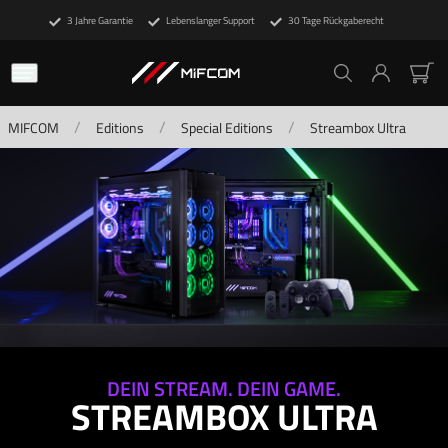
3 Jahre Garantie
Lebenslanger Support
30 Tage Rückgaberecht
/
/
/
MIFCOM
Editions
Special Editions
Streambox Ultra
DEIN STREAM. DEIN GAME.
STREAMBOX ULTRA