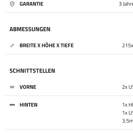
GARANTIE
3 Jahr
ABMESSUNGEN
BREITE X HÖHE X TIEFE
215
SCHNITTSTELLEN
VORNE
2x U
HINTEN
1x H
1x U
3.5m