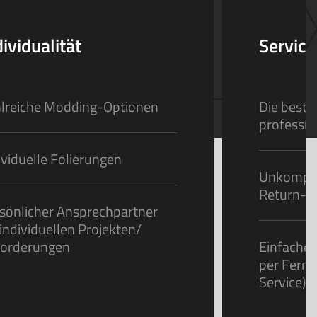
dividualität
Service
lreiche Modding-Optionen
Die beste
professio
ividuelle Folierungen
Unkompliz
Return-Se
sönlicher Ansprechpartner
 individuellen Projekten/
orderungen
Einfacher
per Fern
Service)