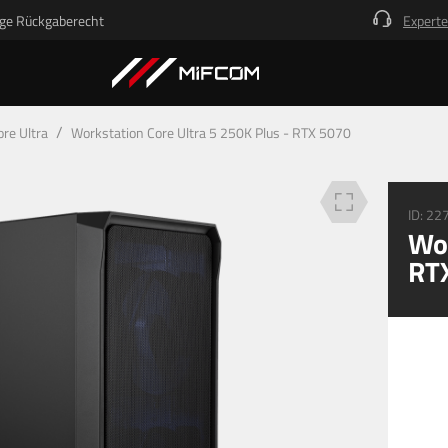
ge Rückgaberecht
Experte
Beschreibung
Technische Details
Deine Vorteile
/
ore Ultra
Workstation Core Ultra 5 250K Plus - RTX 5070
ID:
22
Wor
RT