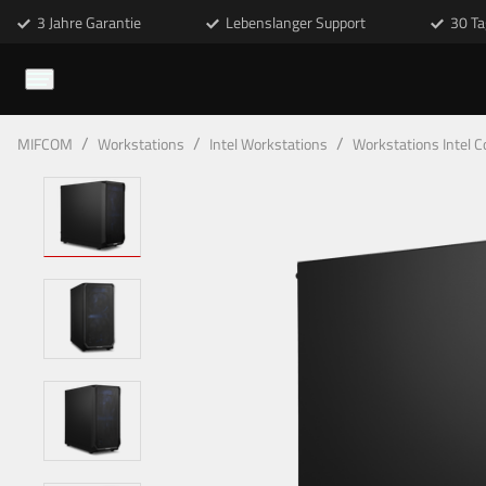
3 Jahre Garantie
Lebenslanger Support
30 Ta
/
/
/
MIFCOM
Workstations
Intel Workstations
Workstations Intel C