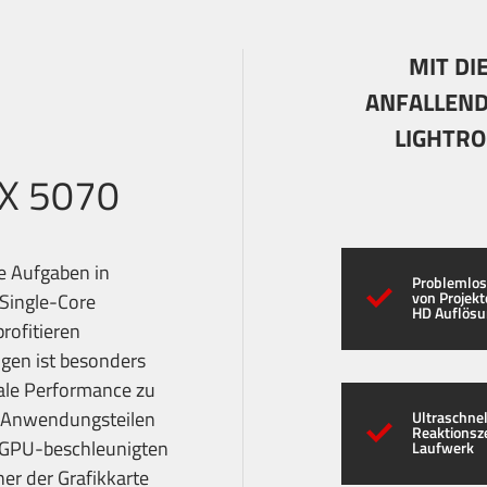
MIT DI
ANFALLEND
LIGHTRO
TX 5070
e Aufgaben in
Problemlos
von Projekte
 Single-Core
HD Auflös
rofitieren
gen ist besonders
ale Performance zu
en Anwendungsteilen
Ultraschnel
Reaktionsz
n GPU-beschleunigten
Laufwerk
her der Grafikkarte