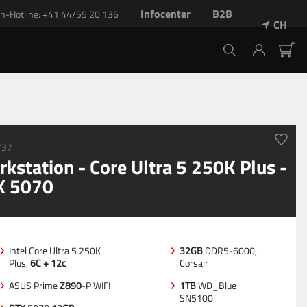
Infocenter
B2B
n-Hotline
: +
41 44/55 20 136
CH
737
kstation - Core Ultra 5 250K Plus -
X 5070
Intel Core Ultra 5 250K
32GB
DDR5-6000,
Plus,
6C + 12c
Corsair
ASUS Prime
Z890
-P WIFI
1TB
WD_Blue
SN5100