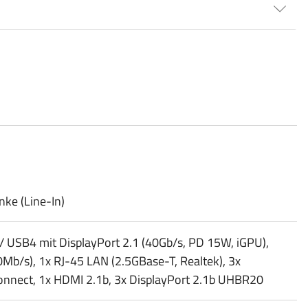
nke (Line-In)
/​ USB4 mit DisplayPort 2.1 (40Gb/​s, PD 15W, iGPU),
0Mb/​s), 1x RJ-45 LAN (2.5GBase-T, Realtek), 3x
onnect, 1x HDMI 2.1b, 3x DisplayPort 2.1b UHBR20