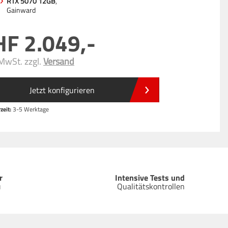
RTX 5070 12GB
,
Gainward
2.049
,-
 MwSt. zzgl.
Versand
Jetzt konfigurieren
zeit:
3-5 Werktage
r
Intensive Tests und
u
Qualitätskontrollen