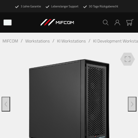
3 Jahre Garantie
Lebenslanger Support
30 Tage Rückgaberecht
Beschreibung
Technische Details
Deine Vorteile
/
/
/
MIFCOM
Workstations
KI Workstations
KI Development Worksta