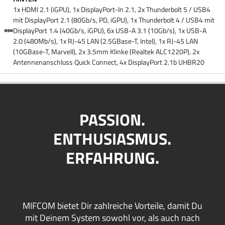
1x HDMI 2.1 (iGPU), 1x DisplayPort-In 2.1, 2x Thunderbolt 5 /​ USB4
mit DisplayPort 2.1 (80Gb/​s, PD, iGPU), 1x Thunderbolt 4 /​ USB4 mit
DisplayPort 1.4 (40Gb/​s, iGPU), 6x USB-A 3.1 (10Gb/​s), 1x USB-A
2.0 (480Mb/​s), 1x RJ-45 LAN (2.5GBase-T, Intel), 1x RJ-45 LAN
(10GBase-T, Marvell), 2x 3.5mm Klinke (Realtek ALC1220P), 2x
Antennenanschluss Quick Connect, 4x DisplayPort 2.1b UHBR20
PASSION.
ENTHUSIASMUS.
ERFAHRUNG.
MIFCOM bietet Dir zahlreiche Vorteile, damit Du
mit Deinem System sowohl vor, als auch nach