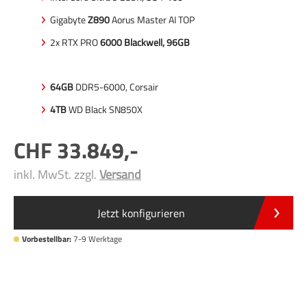
Gigabyte
Z890
Aorus Master AI TOP
2x RTX PRO
6000 Blackwell, 96GB
64GB
DDR5-6000, Corsair
4TB
WD Black SN850X
33.849
,-
inkl. MwSt. zzgl.
Versand
Jetzt konfigurieren
Vorbestellbar:
7-9 Werktage