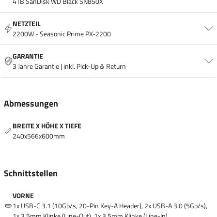
4TB SanDisk WD Black SN850X
NETZTEIL
2200W - Seasonic Prime PX-2200
GARANTIE
3 Jahre Garantie | inkl. Pick-Up & Return
Abmessungen
BREITE X HÖHE X TIEFE
240x566x600mm
Schnittstellen
VORNE
1x USB-C 3.1 (10Gb/​s, 20-Pin Key-A Header), 2x USB-A 3.0 (5Gb/​s),
1x 3.5mm Klinke (Line-Out), 1x 3.5mm Klinke (Line-In)