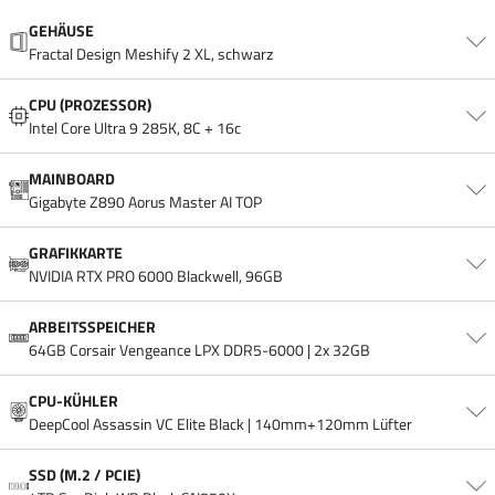
▷ Problemlose Bearbeitung von Projekten in bis zu Ultra-
GEHÄUSE
HD/4K Auflösung
Fractal Design Meshify 2 XL, schwarz
▷ Aufwendiges Multitasking dank neustem
AMD Ryzen
9
Prozessor
CPU (PROZESSOR)
Intel Core Ultra 9 285K, 8C + 16c
▷ Ultraschnelle Start- & Reaktionszeiten dank SSD-
Laufwerk
MAINBOARD
Gigabyte Z890 Aorus Master AI TOP
▷ Gute & leise Kühlung dank großem Tower-Kühler
GRAFIKKARTE
▷ Edles Gehäuse mit integrierter Lüftersteuerung und
NVIDIA RTX PRO 6000 Blackwell, 96GB
Staubfiltern
ARBEITSSPEICHER
64GB Corsair Vengeance LPX DDR5-6000 | 2x 32GB
CPU-KÜHLER
DeepCool Assassin VC Elite Black | 140mm+120mm Lüfter
SSD (M.2 / PCIE)