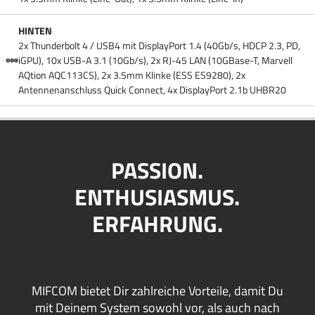
HINTEN
2x Thunderbolt 4 /​ USB4 mit DisplayPort 1.4 (40Gb/​s, HDCP 2.3, PD,
iGPU), 10x USB-A 3.1 (10Gb/​s), 2x RJ-45 LAN (10GBase-T, Marvell
AQtion AQC113CS), 2x 3.5mm Klinke (ESS ES9280), 2x
Antennenanschluss Quick Connect, 4x DisplayPort 2.1b UHBR20
PASSION.
ENTHUSIASMUS.
ERFAHRUNG.
MIFCOM bietet Dir zahlreiche Vorteile, damit Du
mit Deinem System sowohl vor, als auch nach