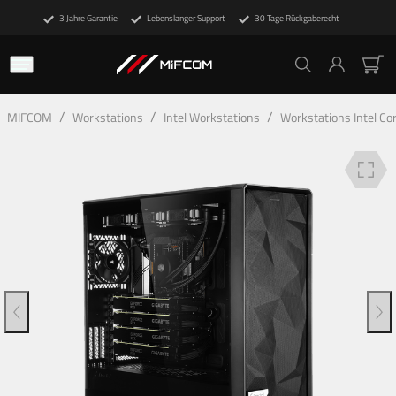
3 Jahre Garantie
Lebenslanger Support
30 Tage Rückgaberecht
Beschreibung
Technische Details
Deine Vorteile
/
/
/
MIFCOM
Workstations
Intel Workstations
Workstations Intel Cor