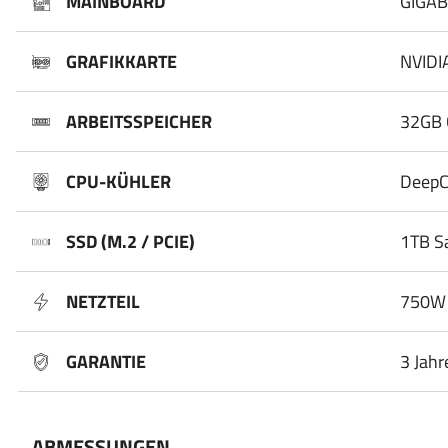
MAINBOARD
GIGAB
GRAFIKKARTE
NVIDI
ARBEITSSPEICHER
32GB 
CPU-KÜHLER
DeepC
SSD (M.2 / PCIE)
1TB S
NETZTEIL
750W 
GARANTIE
3 Jahr
ABMESSUNGEN