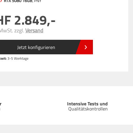
RTX 5080 16GB
, PNY
2.849
,-
 MwSt. zzgl.
Versand
Jetzt konfigurieren
zeit:
3-5 Werktage
r
Intensive Tests und
u
Qualitätskontrollen