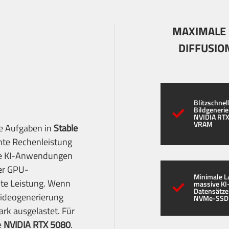
MAXIMALE 
DIFFUSIO
Blitzschnel
Bildgeneri
NVIDIA RTX
VRAM
re Aufgaben in
Stable
ente Rechenleistung
ive KI-Anwendungen
der GPU-
Minimale L
hte Leistung. Wenn
massive KI
Datensätze
ideogenerierung
NVMe-SSD
ark ausgelastet. Für
e
NVIDIA RTX 5080
.