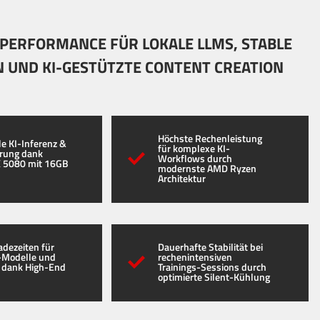
PERFORMANCE FÜR LOKALE LLMS, STABLE
N UND KI-GESTÜTZTE CONTENT CREATION
Höchste Rechenleistung
le KI-Inferenz &
für komplexe KI-
erung dank
Workflows durch
 5080 mit 16GB
modernste AMD Ryzen
Architektur
adezeiten für
Dauerhafte Stabilität bei
-Modelle und
rechenintensiven
 dank High-End
Trainings-Sessions durch
optimierte Silent-Kühlung