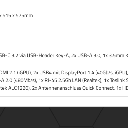
x 515 x 575mm
SB-C 3.2 via USB-Header Key-A, 2x USB-A 3.0, 1x 3.5mm Kl
DMI 2.1 (iGPU), 2x USB4 mit DisplayPort 1.4 (40Gb/​s, iGPU),
A 2.0 (480Mb/​s), 1x RJ-45 2.5Gb LAN (Realtek), 1x Toslink
ltek ALC1220), 2x Antennenanschluss Quick Connect, 1x H