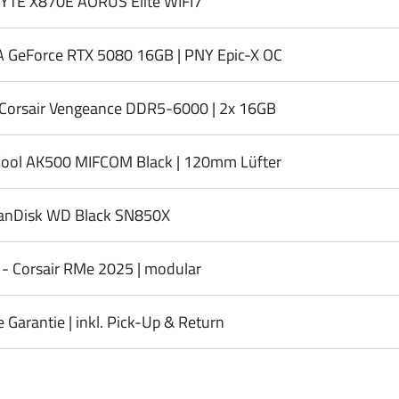
YTE X870E AORUS Elite WIFI7
A GeForce RTX 5080 16GB | PNY Epic-X OC
Corsair Vengeance DDR5-6000 | 2x 16GB
ool AK500 MIFCOM Black | 120mm Lüfter
anDisk WD Black SN850X
- Corsair RMe 2025 | modular
e Garantie | inkl. Pick-Up & Return