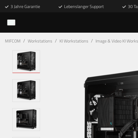
3 Jahre Garantie
Lebenslanger Support
30 Ta
/
/
/
MIFCOM
Workstations
KI Workstations
Image & Video KI Works