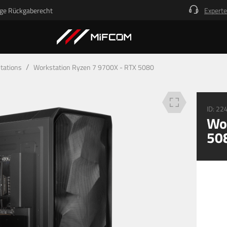
ge Rückgaberecht
Experte
Beschreibung
Technische Details
Deine Vorteile
/
tations
Workstation Ryzen 7 9700X - RTX 5080
ID:
22
Wor
50