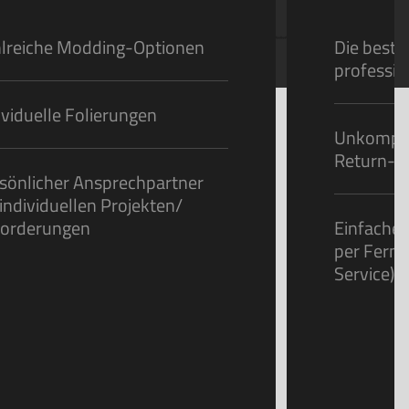
lreiche Modding-Optionen
Die beste
professio
ividuelle Folierungen
Unkompliz
Return-Se
sönlicher Ansprechpartner
 individuellen Projekten/
orderungen
Einfacher
per Fern
Service)