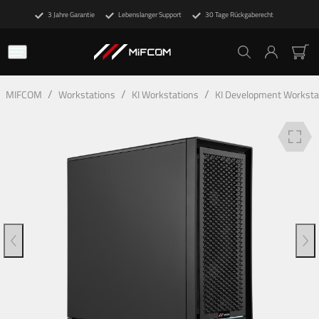
3 Jahre Garantie
Lebenslanger Support
30 Tage Rückgaberecht
Beschreibung
Technische Details
Deine Vorteile
/
/
/
MIFCOM
Workstations
KI Workstations
KI Development Worksta