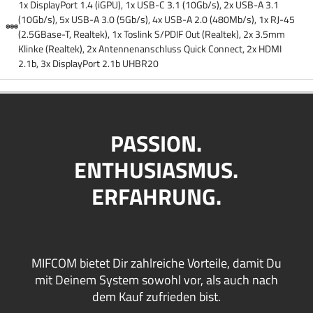
1x DisplayPort 1.4 (iGPU), 1x USB-C 3.1 (10Gb/​s), 2x USB-A 3.1
(10Gb/​s), 5x USB-A 3.0 (5Gb/​s), 4x USB-A 2.0 (480Mb/​s), 1x RJ-45
(2.5GBase-T, Realtek), 1x Toslink S/​PDIF Out (Realtek), 2x 3.5mm
Klinke (Realtek), 2x Antennenanschluss Quick Connect, 2x HDMI
2.1b, 3x DisplayPort 2.1b UHBR20
PASSION.
ENTHUSIASMUS.
ERFAHRUNG.
MIFCOM bietet Dir zahlreiche Vorteile, damit Du
mit Deinem System sowohl vor, als auch nach
dem Kauf zufrieden bist.