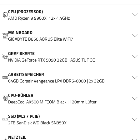
CPU (PROZESSOR)
AMD Ryzen 9 9900X, 12x 4.4GHz
MAINBOARD
GIGABYTE B850 AORUS Elite WIFI7
GRAFIKKARTE
NVIDIA GeForce RTX 5090 32GB | ASUS TUF OC
ARBEITSSPEICHER
64GB Corsair Vengeance LPX DDR5-6000 | 2x 32GB
CPU-KÜHLER
DeepCool AK500 MIFCOM Black | 120mm Lüfter
SSD (M.2 / PCIE)
2TB SanDisk WD Black SN850X
NETZTEIL