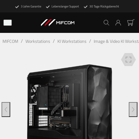
3 Jahre Garantie
Lebenslanger Support
30 Tage Rückgaberecht
Beschreibung
Technische Details
Deine Vorteile
/
/
/
MIFCOM
Workstations
KI Workstations
Image & Video KI Workst