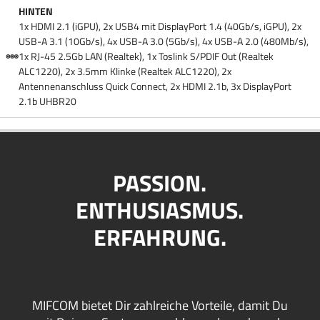
HINTEN
1x HDMI 2.1 (iGPU), 2x USB4 mit DisplayPort 1.4 (40Gb/​s, iGPU), 2x
USB-A 3.1 (10Gb/​s), 4x USB-A 3.0 (5Gb/​s), 4x USB-A 2.0 (480Mb/​s),
1x RJ-45 2.5Gb LAN (Realtek), 1x Toslink S/​PDIF Out (Realtek
ALC1220), 2x 3.5mm Klinke (Realtek ALC1220), 2x
Antennenanschluss Quick Connect, 2x HDMI 2.1b, 3x DisplayPort
2.1b UHBR20
PASSION.
ENTHUSIASMUS.
ERFAHRUNG.
MIFCOM bietet Dir zahlreiche Vorteile, damit Du