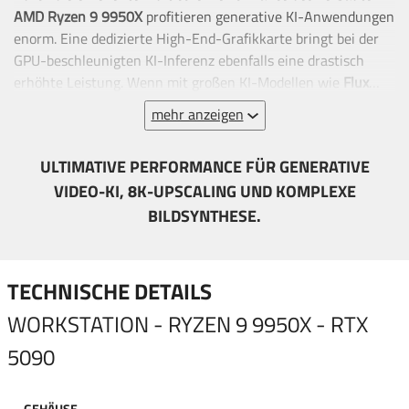
AMD Ryzen 9 9950X
profitieren generative KI-Anwendungen
enorm. Eine dedizierte High-End-Grafikkarte bringt bei der
GPU-beschleunigten KI-Inferenz ebenfalls eine drastisch
erhöhte Leistung. Wenn mit großen KI-Modellen wie
Flux
oder hochauflösender Videogenerierung gearbeitet wird, wird
mehr anzeigen
der Videospeicher der Grafikkarte stark ausgelastet. Für
maximale Performance in KI-Workflows empfehlen wir
ULTIMATIVE PERFORMANCE FÜR GENERATIVE
deshalb eine
NVIDIA RTX 5090
. Abhängig von der
VIDEO-KI, 8K-UPSCALING UND KOMPLEXE
Komplexität der genutzten Modelle können 64GB - 128GB
RAM notwendig sein. Das verbaute SSD-Systemlaufwerk
BILDSYNTHESE.
sorgt für blitzschnelle Lade- & Reaktionszeiten von
Betriebssystem und Anwendungen.
TECHNISCHE DETAILS
WORKSTATION - RYZEN 9 9950X - RTX
5090
GEHÄUSE