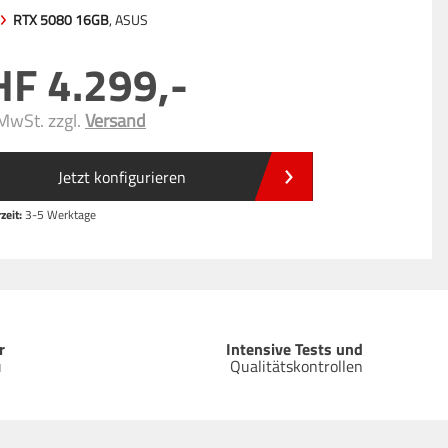
RTX 5080 16GB
, ASUS
4.299
,-
 MwSt. zzgl.
Versand
Jetzt konfigurieren
zeit:
3-5 Werktage
r
Intensive Tests und
u
Qualitätskontrollen