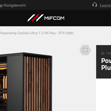
ge Rückgaberecht
Experte
Beschreibung
Technische Details
Deine Vorteile
Powered by SanDisk Ultra 7 270K Plus - RTX 5080
ID:
17
Pow
Plu