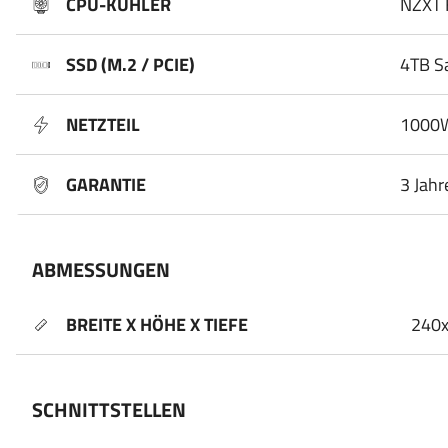
CPU-KÜHLER
NZXT 
SSD (M.2 / PCIE)
4TB S
NETZTEIL
1000W
GARANTIE
3 Jahr
ABMESSUNGEN
BREITE X HÖHE X TIEFE
240
SCHNITTSTELLEN