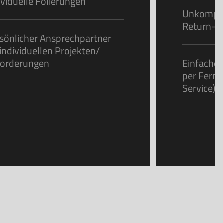
ividuelle Folierungen
Unkompliz
Return-Se
sönlicher Ansprechpartner
 individuellen Projekten/
orderungen
Einfacher
per Fern
Service)