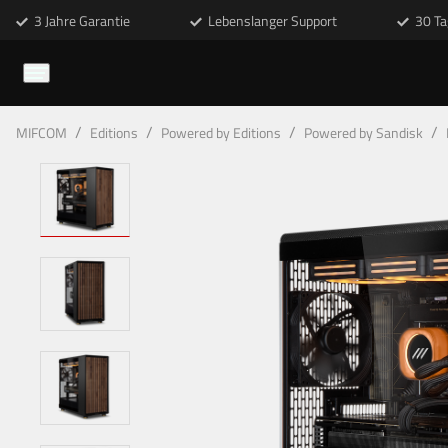
3 Jahre Garantie
Lebenslanger Support
30 Ta
/
/
/
/
MIFCOM
Editions
Powered by Editions
Powered by Sandisk