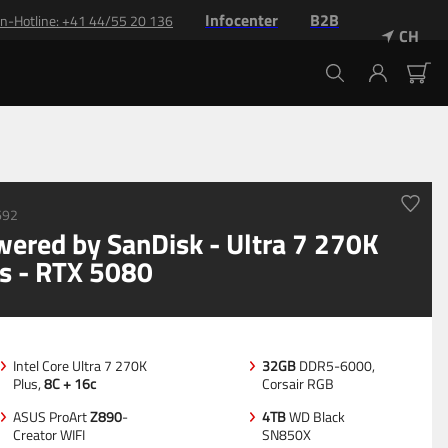
Infocenter
B2B
n-Hotline
: +
41 44/55 20 136
CH
692
ered by SanDisk - Ultra 7 270K
s - RTX 5080
Intel Core Ultra 7 270K
32GB
DDR5-6000,
Plus,
8C + 16c
Corsair RGB
ASUS ProArt
Z890
-
4TB
WD Black
Creator WIFI
SN850X