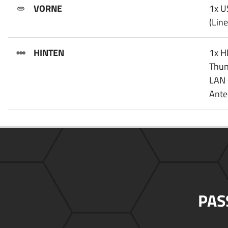
VORNE
1x U
(Line
HINTEN
1x HD
Thun
LAN 
Ante
PAS