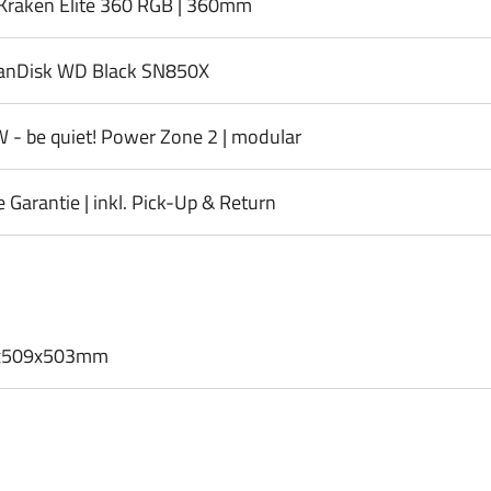
Kraken Elite 360 RGB | 360mm
anDisk WD Black SN850X
 - be quiet! Power Zone 2 | modular
e Garantie | inkl. Pick-Up & Return
x509x503mm