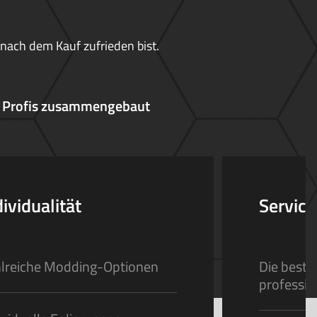
 nach dem Kauf zufrieden bist.
 Profis zusammengebaut
dividualität
Service
lreiche Modding-Optionen
Die beste
professio