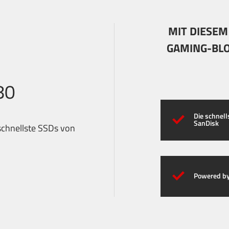
MIT DIESEM
GAMING-BLO
80
Die schnel
SanDisk
 schnellste SSDs von
Powered by